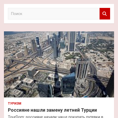
П
о
и
с
к
ТУРИЗМ
Россияне нашли замену летней Турции
TourDom: россияне начали чаще покупать путевки в