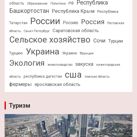
Республика
область
РФ
Образование
Политика
Башкортостан
Республика Крым
Республика
России
Россия
Россию
Татарстан
Ростовская
Саратовская область
область
Санкт-Петербург
Сельское хозяйство
Сочи
Турции
Украина
Турцию
Украине
Франция
Экология
закуска
животноводство
нижегородская
сша
республика дагестан
область
томская область
фермеры
ярославская область
Туризм