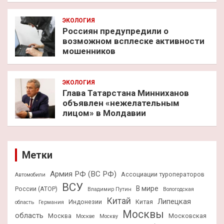
ЭКОЛОГИЯ
Россиян предупредили о
возможном всплеске активности
мошенников
ЭКОЛОГИЯ
Глава Татарстана Минниханов
объявлен «нежелательным
лицом» в Молдавии
Метки
Армия РФ (ВС РФ)
Ассоциации туроператоров
Автомобили
ВСУ
В мире
России (АТОР)
Владимир Путин
Вологодская
Китай
Липецкая
Индонезии
Китая
область
Германия
Москвы
область
Москва
Московская
Москве
Москву