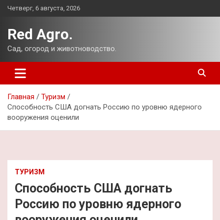
Перейти
Четверг, 6 августа, 2026
к
содержимому
Red Agro.
Сад, огород и животноводство.
Главная
Туризм
Способность США догнать Россию по уровню ядерного
вооружения оценили
ТУРИЗМ
Способность США догнать
Россию по уровню ядерного
вооружения оценили