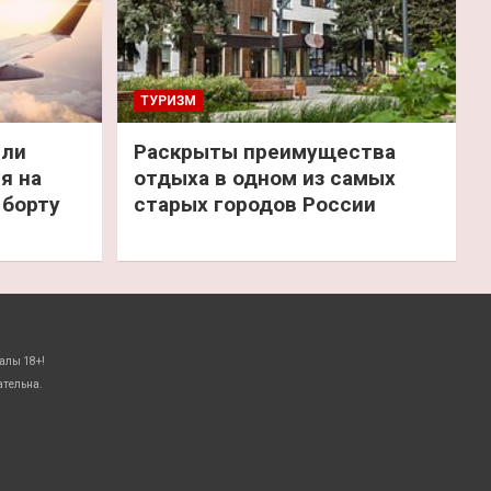
ТУРИЗМ
или
Раскрыты преимущества
я на
отдыха в одном из самых
 борту
старых городов России
алы 18+!
ательна.