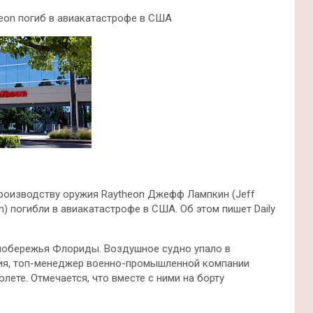
heon погиб в авиакатастрофе в США
роизводству оружия Raytheon Джефф Лампкин (Jeff
n) погибли в авиакатастрофе в США. Об этом пишет Daily
у побережья Флориды. Воздушное судно упало в
ния, топ-менеджер военно-промышленной компании
лете. Отмечается, что вместе с ними на борту