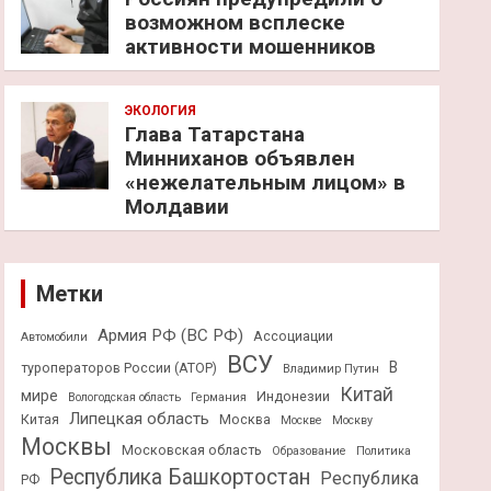
возможном всплеске
активности мошенников
ЭКОЛОГИЯ
Глава Татарстана
Минниханов объявлен
«нежелательным лицом» в
Молдавии
Метки
Армия РФ (ВС РФ)
Ассоциации
Автомобили
ВСУ
В
туроператоров России (АТОР)
Владимир Путин
Китай
мире
Индонезии
Вологодская область
Германия
Липецкая область
Китая
Москва
Москве
Москву
Москвы
Московская область
Образование
Политика
Республика Башкортостан
Республика
РФ