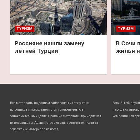
ТУРИЗМ
ТУРИЗМ
Россияне нашли замену
В Сочи 
летней Турции
жилья н
Все материалы на данном сайте взяты из открытых
Если Вы обнаружи
источников и предоставляются исключительно в
нарушают авторс
ознакомительных целях. Права на материалы принадлежат
компании или орг
их владельцам. Администрация сайта ответственности за
содержание материала не несет.