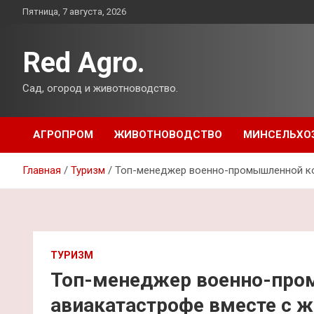
Перейти
Пятница, 7 августа, 2026
к
содержимому
Red Agro.
Сад, огород и животноводство.
АГРОПРОМ
ЖИВОТНОВОДСТВО
МИНСЕЛЬХО
Главная
Туризм
Топ-менеджер военно-промышленной ко
ТУРИЗМ
Топ-менеджер военно-про
авиакатастрофе вместе с 