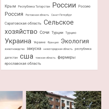
России
Крым
Россию
Республика Татарстан
Россия
Ростовская область
Санкт-Петербург
Сельское
Саратовская область
хозяйство
Сочи
Турции
Турцию
Украина
Экология
Украине
Франция
закуска
республика
животноводство
нижегородская область
сша
фермеры
дагестан
томская область
ярославская область