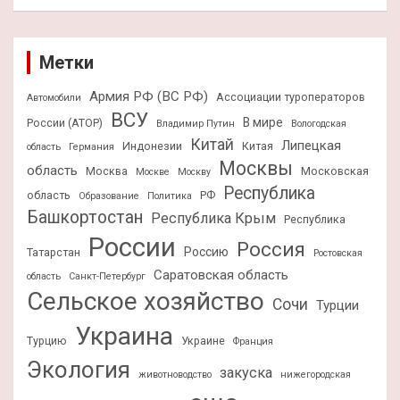
Метки
Армия РФ (ВС РФ)
Ассоциации туроператоров
Автомобили
ВСУ
В мире
России (АТОР)
Владимир Путин
Вологодская
Китай
Липецкая
Индонезии
Китая
область
Германия
Москвы
область
Москва
Московская
Москве
Москву
Республика
область
РФ
Образование
Политика
Башкортостан
Республика Крым
Республика
России
Россия
Россию
Татарстан
Ростовская
Саратовская область
область
Санкт-Петербург
Сельское хозяйство
Сочи
Турции
Украина
Турцию
Украине
Франция
Экология
закуска
животноводство
нижегородская