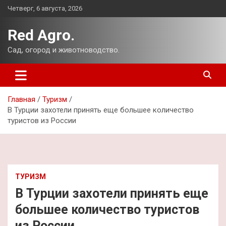
Перейти
Четверг, 6 августа, 2026
к
содержимому
Red Agro.
Сад, огород и животноводство.
Главная
Туризм
В Турции захотели принять еще большее количество
туристов из России
ТУРИЗМ
В Турции захотели принять еще
большее количество туристов
из России