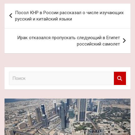
Навигация
Посол КНР в России рассказал о числе изучающих
по
русский и китайский языки
записям
Ирак отказался пропускать следующий в Египет
российский самолет
П
о
и
с
к