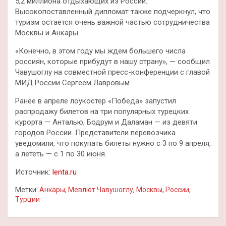
5,2 миллиона отдыхающих из России.
Высокопоставленный дипломат также подчеркнул, что
туризм остается очень важной частью сотрудничества
Москвы и Анкары.
«Конечно, в этом году мы ждем большего числа
россиян, которые прибудут в нашу страну», — сообщил
Чавушоглу на совместной пресс-конференции с главой
МИД России Сергеем Лавровым.
Ранее в апреле лоукостер «Победа» запустил
распродажу билетов на три популярных турецких
курорта — Анталью, Бодрум и Даламан — из девяти
городов России. Представители перевозчика
уведомили, что покупать билеты нужно с 3 по 9 апреля,
а лететь — с 1 по 30 июня.
Источник:
lenta.ru
Метки:
Анкары
,
Мевлют Чавушоглу
,
Москвы
,
России
,
Турции