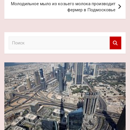
Молодильное мыло из козьего молока производит
фермер в Подмосковье
П
о
и
с
к