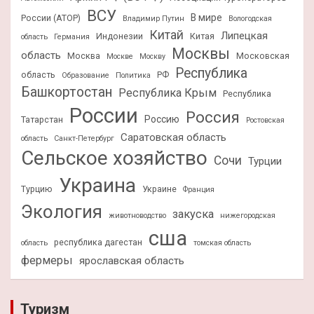
ВСУ
В мире
России (АТОР)
Владимир Путин
Вологодская
Китай
Липецкая
Индонезии
Китая
область
Германия
Москвы
область
Москва
Московская
Москве
Москву
Республика
область
РФ
Образование
Политика
Башкортостан
Республика Крым
Республика
России
Россия
Россию
Татарстан
Ростовская
Саратовская область
область
Санкт-Петербург
Сельское хозяйство
Сочи
Турции
Украина
Турцию
Украине
Франция
Экология
закуска
животноводство
нижегородская
сша
республика дагестан
область
томская область
фермеры
ярославская область
Туризм