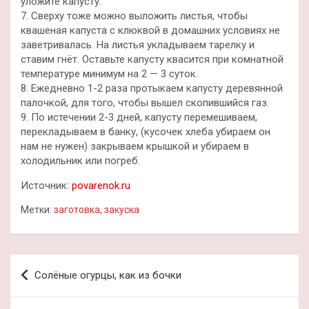
уложите капусту.
7. Сверху тоже можно выложить листья, чтобы
квашеная капуста с клюквой в домашних условиях не
заветривалась. На листья укладываем тарелку и
ставим гнёт. Оставьте капусту квасится при комнатной
температуре минимум на 2 — 3 суток.
8. Ежедневно 1-2 раза протыкаем капусту деревянной
палочкой, для того, чтобы вышел скопившийся газ.
9. По истечении 2-3 дней, капусту перемешиваем,
перекладываем в банку, (кусочек хлеба убираем он
нам не нужен) закрываем крышкой и убираем в
холодильник или погреб.
Источник:
povarenok.ru
Метки:
заготовка
,
закуска
Навигация
Солёные огурцы, как из бочки
по
записям