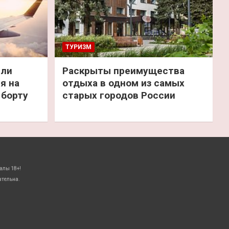
ТУРИЗМ
или
Раскрыты преимущества
я на
отдыха в одном из самых
 борту
старых городов России
алы 18+!
ательна.