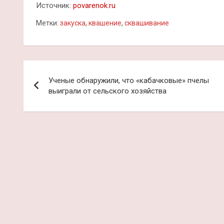
Источник:
povarenok.ru
Метки:
закуска
,
квашение
,
сквашивание
Навигация
Ученые обнаружили, что «кабачковые» пчелы
по
выиграли от сельского хозяйства
записям