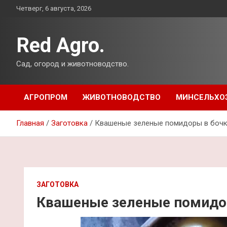
Перейти
Четверг, 6 августа, 2026
к
содержимому
Red Agro.
Сад, огород и животноводство.
АГРОПРОМ
ЖИВОТНОВОДСТВО
МИНСЕЛЬХО
Главная
Заготовка
Квашеные зеленые помидоры в боч
ЗАГОТОВКА
Квашеные зеленые помидо