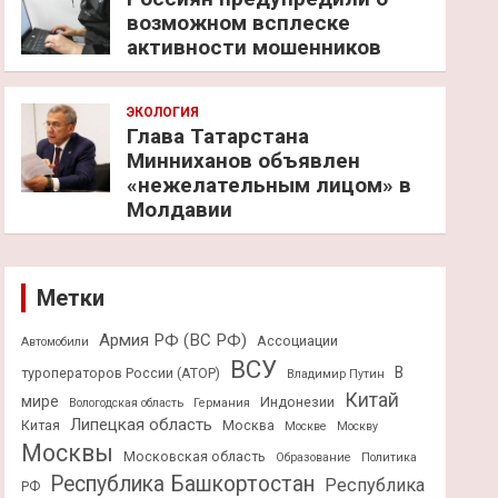
возможном всплеске
активности мошенников
ЭКОЛОГИЯ
Глава Татарстана
Минниханов объявлен
«нежелательным лицом» в
Молдавии
Метки
Армия РФ (ВС РФ)
Ассоциации
Автомобили
ВСУ
В
туроператоров России (АТОР)
Владимир Путин
Китай
мире
Индонезии
Вологодская область
Германия
Липецкая область
Китая
Москва
Москве
Москву
Москвы
Московская область
Образование
Политика
Республика Башкортостан
Республика
РФ