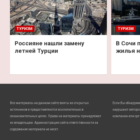
ТУРИЗМ
ТУРИЗМ
Россияне нашли замену
В Сочи 
летней Турции
жилья н
Все материалы на данном сайте взяты из открытых
Если Вы обнаружи
источников и предоставляются исключительно в
нарушают авторс
ознакомительных целях. Права на материалы принадлежат
компании или орг
их владельцам. Администрация сайта ответственности за
содержание материала не несет.