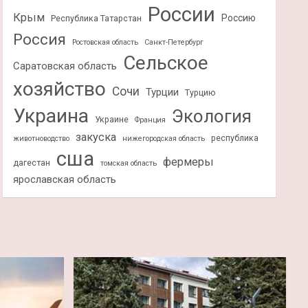
России
Крым
Россию
Республика Татарстан
Россия
Ростовская область
Санкт-Петербург
Сельское
Саратовская область
хозяйство
Сочи
Турции
Турцию
Украина
Экология
Украине
Франция
закуска
республика
животноводство
нижегородская область
сша
фермеры
дагестан
томская область
ярославская область