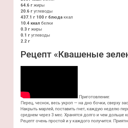
64.6 г
жиры
20.6 г
углеводы
437.1 г
100 г блюда
ккал
10.4 ккал
белки
0.3 г
жиры
0.1 г
углеводы
2.2 г
Рецепт «Квашеные зеле
Приготовление:
Перец, чеснок, весь укроп — на дно бочки, сверху з
Накрыть марлей, поставить гнет, каждую неделю пе
среднем через 3 мес. Хранятся долго и чем дольше к
Рецепт очень простой и у каждого получится. Приятн