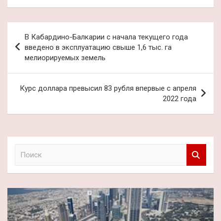
Навигация
В Кабардино-Балкарии с начала текущего года
по
введено в эксплуатацию свыше 1,6 тыс. га
мелиорируемых земель
записям
Курс доллара превысил 83 рубля впервые с апреля
2022 года
П
о
и
с
к