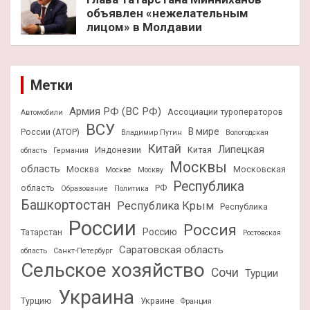
объявлен «нежелательным
лицом» в Молдавии
Метки
Армия РФ (ВС РФ)
Ассоциации туроператоров
Автомобили
ВСУ
В мире
России (АТОР)
Владимир Путин
Вологодская
Китай
Липецкая
Индонезии
Китая
область
Германия
Москвы
область
Москва
Московская
Москве
Москву
Республика
область
РФ
Образование
Политика
Башкортостан
Республика Крым
Республика
России
Россия
Россию
Татарстан
Ростовская
Саратовская область
область
Санкт-Петербург
Сельское хозяйство
Сочи
Турции
Украина
Турцию
Украине
Франция