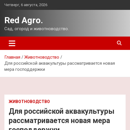
Перейти
Четверг, 6 августа, 2026
к
содержимому
Red Agro.
Сад, огород и животноводство.
Главная
Животноводство
Для российской аквакультуры рассматривается новая
мера господдержки
ЖИВОТНОВОДСТВО
Для российской аквакультуры
рассматривается новая мера
господдержки