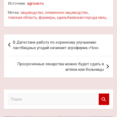
Источник:
agroxxi.ru
Метки:
овцеводство
,
племенное овцеводство
,
томская область
,
фермеры
,
эдильбаевская порода овец
Навигация
В Дагестане работу по коренному улучшению
по
пастбищных угодий начинает агрофирма «Чох»
записям
Просроченные лекарства можно будет сдать в
аптеки или больницы
П
о
и
с