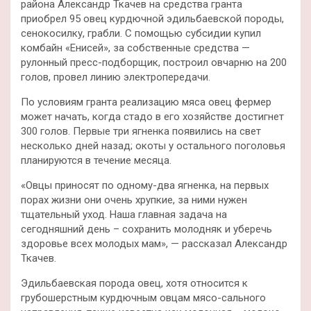
района Александр Ткачев на средства гранта
приобрел 95 овец курдючной эдильбаевской породы,
сенокосилку, грабли. С помощью субсидии купил
комбайн «Енисей», за собственные средства —
рулонный пресс-подборщик, построил овчарню на 200
голов, провел линию электропередачи.
По условиям гранта реализацию мяса овец фермер
может начать, когда стадо в его хозяйстве достигнет
300 голов. Первые три ягненка появились на свет
несколько дней назад; окоты у остального поголовья
планируются в течение месяца.
«Овцы приносят по одному-два ягненка, на первых
порах жизни они очень хрупкие, за ними нужен
тщательный уход. Наша главная задача на
сегодняшний день – сохранить молодняк и уберечь
здоровье всех молодых мам», — рассказал Александр
Ткачев.
Эдильбаевская порода овец, хотя относится к
грубошерстным курдючным овцам мясо-сального