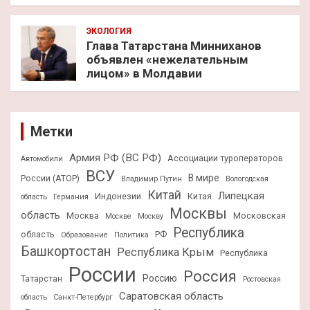
ЭКОЛОГИЯ
Глава Татарстана Минниханов
объявлен «нежелательным
лицом» в Молдавии
Метки
Армия РФ (ВС РФ)
Ассоциации туроператоров
Автомобили
ВСУ
В мире
России (АТОР)
Владимир Путин
Вологодская
Китай
Липецкая
Индонезии
Китая
область
Германия
Москвы
область
Москва
Московская
Москве
Москву
Республика
область
РФ
Образование
Политика
Башкортостан
Республика Крым
Республика
России
Россия
Россию
Татарстан
Ростовская
Саратовская область
область
Санкт-Петербург