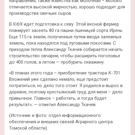
направления, также известна как молочная – молоко
отличается высокой жирностью, хорошо подходит для
производства овечьих сыров.
В КФХ идет подготовка к севу. Этой весной фермер
планирует засеять 80 га пашни пшеницей сорта Ирень.
Еще 115 га земли, полученные путем ввода залежных
земель, пока находятся под луговыми покосами. С
приходом тепла Александр Ткачев собирается начать
строительство овчарни, чтобы расширить поголовье
до 400 голов, а летом — пробурить скважину.
«В планах этого года – приобретение трактора К-701.
Вложений уже сделано немало, еще предстоит
потратиться, но дело того стоит. Я родился и вырос в
деревне, поэтому крестьянский труд для меня – дело
привычное. Главное – работать, и тогда будет
результат», — отметил Александр Ткачев.
(Источник и фото: отдел информационного
обеспечения и внешних связей Аграрного центра
Томской области).