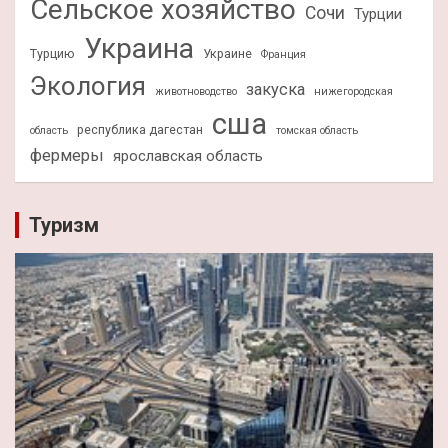
Сельское хозяйство
Сочи
Турции
Украина
Турцию
Украине
Франция
Экология
закуска
животноводство
нижегородская
сша
республика дагестан
область
томская область
фермеры
ярославская область
Туризм