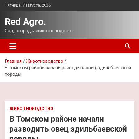
Перейти
Пятница, 7 августа, 2026
к
содержимому
Red Agro.
Сад, огород и животноводство.
Главная
Животноводство
В Томском районе начали разводить овец эдильбаевской
породы
ЖИВОТНОВОДСТВО
В Томском районе начали
разводить овец эдильбаевской
породы