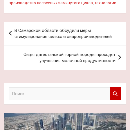
производство лососевых замкнутого цикла
,
технологии
Навигация
В Самарской области обсудили меры
по
стимулирования сельхозтоваропроизводителей
записям
Овцы дагестанской горной породы проходят
улучшение молочной продуктивности
П
о
и
с
к