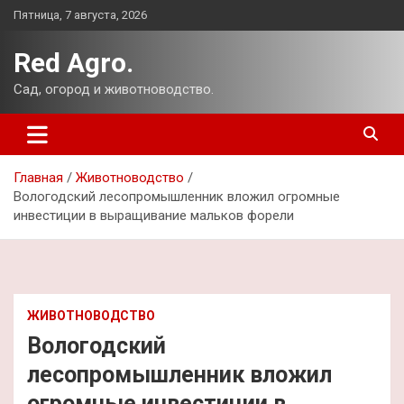
Перейти
Пятница, 7 августа, 2026
к
содержимому
Red Agro.
Сад, огород и животноводство.
Главная
Животноводство
Вологодский лесопромышленник вложил огромные
инвестиции в выращивание мальков форели
ЖИВОТНОВОДСТВО
Вологодский
лесопромышленник вложил
огромные инвестиции в