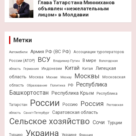
Глава Татарстана Минниханов
объявлен «нежелательным
лицом» в Молдавии
Метки
Армия РФ (ВС РФ)
Ассоциации туроператоров
Автомобили
ВСУ
В мире
России (АТОР)
Владимир Путин
Вологодская
Китай
Липецкая
Индонезии
Китая
область
Германия
Москвы
область
Москва
Московская
Москве
Москву
Республика
область
РФ
Образование
Политика
Башкортостан
Республика Крым
Республика
России
Россия
Россию
Татарстан
Ростовская
Саратовская область
область
Санкт-Петербург
Сельское хозяйство
Сочи
Турции
Украина
Турцию
Украине
Франция