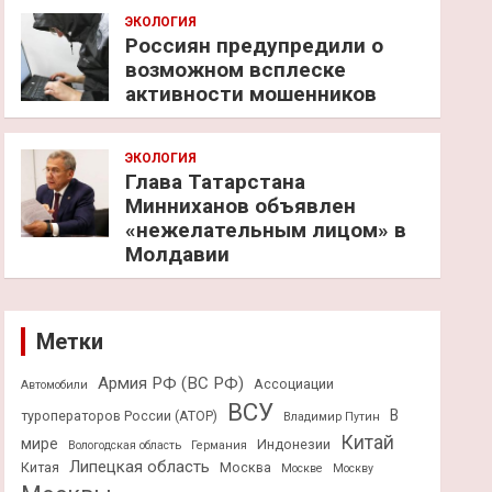
ЭКОЛОГИЯ
Россиян предупредили о
возможном всплеске
активности мошенников
ЭКОЛОГИЯ
Глава Татарстана
Минниханов объявлен
«нежелательным лицом» в
Молдавии
Метки
Армия РФ (ВС РФ)
Ассоциации
Автомобили
ВСУ
В
туроператоров России (АТОР)
Владимир Путин
Китай
мире
Индонезии
Вологодская область
Германия
Липецкая область
Китая
Москва
Москве
Москву