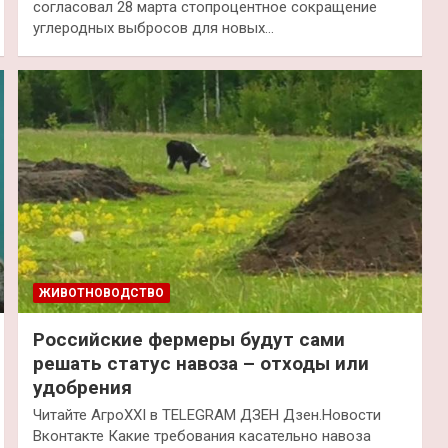
согласовал 28 марта стопроцентное сокращение
углеродных выбросов для новых…
ЖИВОТНОВОДСТВО
Российские фермеры будут сами
решать статус навоза – отходы или
удобрения
Читайте АгроXXI в TELEGRAM ДЗЕН Дзен.Новости
Вконтакте Какие требования касательно навоза