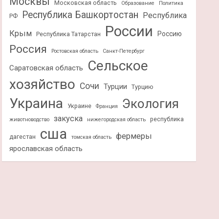
Москвы
Московская область
Образование
Политика
Республика Башкортостан
Республика
РФ
России
Крым
Россию
Республика Татарстан
Россия
Ростовская область
Санкт-Петербург
Сельское
Саратовская область
хозяйство
Сочи
Турции
Турцию
Украина
Экология
Украине
Франция
закуска
республика
животноводство
нижегородская область
сша
фермеры
дагестан
томская область
ярославская область