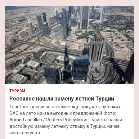
с
к
ТУРИЗМ
Россияне нашли замену летней Турции
TourDom: россияне начали чаще покупать путевки в
ОАЭ на лето из-за выгодных предложений Фото:
Ahmed Jadallah / Reuters Российские туристы нашли
достойную замену летнему отдыху в Турции, начав
чаще покупать…