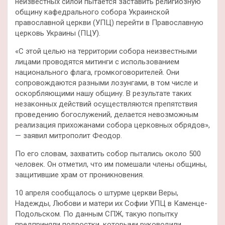
неизвестных силой пытается заставить религиозную
общину кафедрального собора Украинской
православной церкви (УПЦ) перейти в Православную
церковь Украины (ПЦУ).
«С этой целью на территории собора неизвестными
лицами проводятся митинги с использованием
национального флага, громкоговорителей. Они
сопровождаются разными лозунгами, в том числе и
оскорбляющими нашу общину. В результате таких
незаконных действий осуществляются препятствия
проведению богослужений, делается невозможным
реализация прихожанами собора церковных обрядов»,
— заявил митрополит Феодор.
По его словам, захватить собор пытались около 500
человек. Он отметил, что им помешали члены общины,
защитившие храм от проникновения.
10 апреля сообщалось о штурме церкви Веры,
Надежды, Любови и матери их Софии УПЦ в Каменце-
Подольском. По данным СПЖ, такую попытку
предприняли подростки, которыми руководили