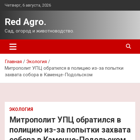
Перейти
Четверг, 6 августа, 2026
к
содержимому
Red Agro.
Сад, огород и животноводство.
Главная
Экология
Митрополит УПЦ обратился в полицию из-за попытки
захвата собора в Каменце-Подольском
ЭКОЛОГИЯ
Митрополит УПЦ обратился в
полицию из-за попытки захвата
собора в Каменце-Подольском