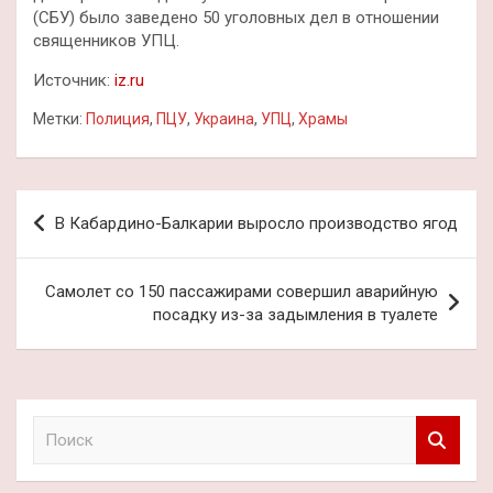
(СБУ) было заведено 50 уголовных дел в отношении
священников УПЦ.
Источник:
iz.ru
Метки:
Полиция
,
ПЦУ
,
Украина
,
УПЦ
,
Храмы
Навигация
В Кабардино-Балкарии выросло производство ягод
по
записям
Самолет со 150 пассажирами совершил аварийную
посадку из-за задымления в туалете
П
о
и