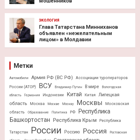
мошенников
ЭКОЛОГИЯ
Глава Татарстана Минниханов
объявлен «нежелательным
лицом» в Молдавии
Метки
Армия РФ (ВС РФ)
Ассоциации туроператоров
Автомобили
ВСУ
В мире
России (АТОР)
Владимир Путин
Вологодская
Китай
Липецкая
Индонезии
Китая
область
Германия
Москвы
область
Москва
Московская
Москве
Москву
Республика
область
РФ
Образование
Политика
Башкортостан
Республика Крым
Республика
России
Россия
Россию
Татарстан
Ростовская
Саратовская область