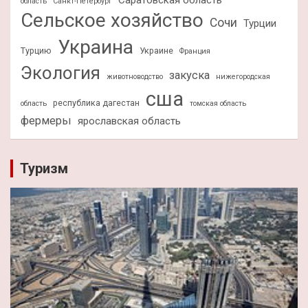
область
Санкт-Петербург
Сельское хозяйство
Сочи
Турции
Украина
Турцию
Украине
Франция
Экология
закуска
животноводство
нижегородская
сша
республика дагестан
область
томская область
фермеры
ярославская область
Туризм