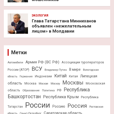
ЭКОЛОГИЯ
Глава Татарстана Минниханов
объявлен «нежелательным
лицом» в Молдавии
Метки
Армия РФ (ВС РФ)
Ассоциации туроператоров
Автомобили
ВСУ
В мире
России (АТОР)
Владимир Путин
Вологодская
Китай
Липецкая
Индонезии
Китая
область
Германия
Москвы
область
Москва
Московская
Москве
Москву
Республика
область
РФ
Образование
Политика
Башкортостан
Республика Крым
Республика
России
Россия
Россию
Татарстан
Ростовская
Саратовская область
область
Санкт-Петербург