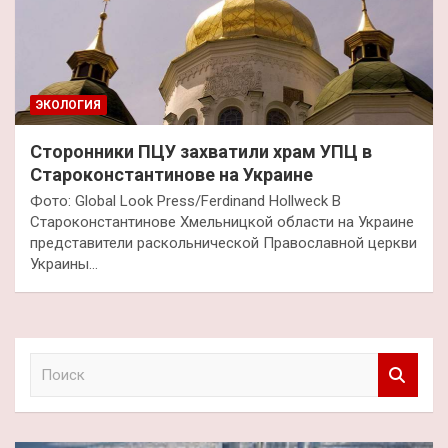
ЭКОЛОГИЯ
Сторонники ПЦУ захватили храм УПЦ в
Староконстантинове на Украине
Фото: Global Look Press/Ferdinand Hollweck В
Староконстантинове Хмельницкой области на Украине
представители раскольнической Православной церкви
Украины…
П
о
и
с
к