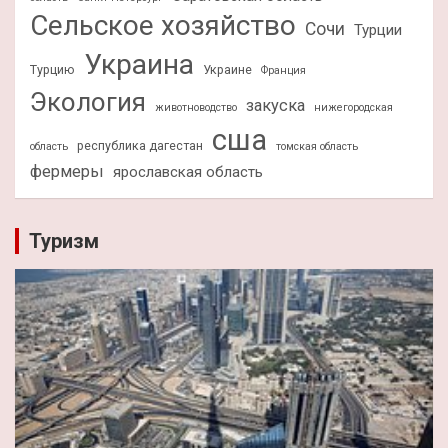
Сельское хозяйство
Сочи
Турции
Украина
Турцию
Украине
Франция
Экология
закуска
животноводство
нижегородская
сша
республика дагестан
область
томская область
фермеры
ярославская область
Туризм