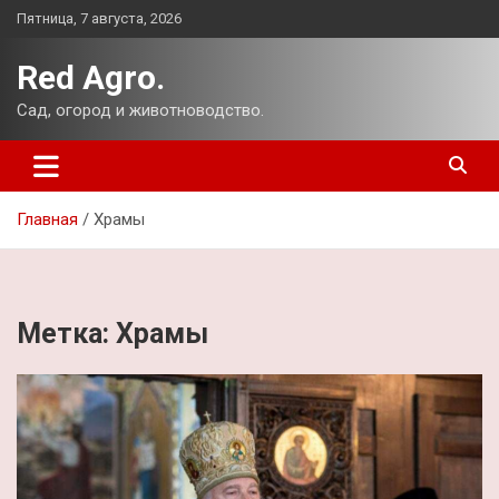
Перейти
Пятница, 7 августа, 2026
к
содержимому
Red Agro.
Сад, огород и животноводство.
Главная
Храмы
Метка:
Храмы