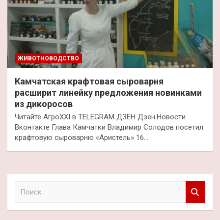
ЖИВОТНОВОДСТВО
Камчатская крафтовая сыроварня
расширит линейку предложения новинками
из дикоросов
Читайте АгроXXI в TELEGRAM ДЗЕН Дзен.Новости
Вконтакте Глава Камчатки Владимир Солодов посетил
крафтовую сыроварню «Аристель» 16…
П
о
и
с