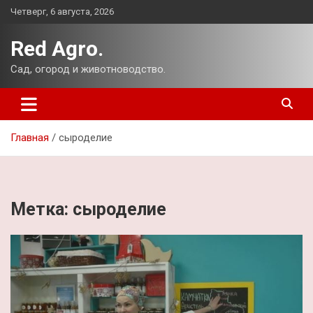
Перейти
Четверг, 6 августа, 2026
к
содержимому
Red Agro.
Сад, огород и животноводство.
Главная
сыроделие
Метка:
сыроделие