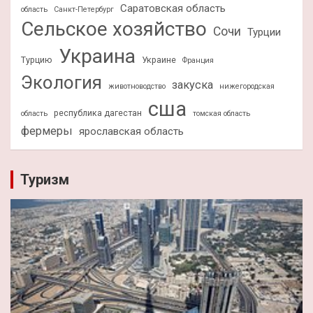
Саратовская область
область
Санкт-Петербург
Сельское хозяйство
Сочи
Турции
Украина
Турцию
Украине
Франция
Экология
закуска
животноводство
нижегородская
сша
республика дагестан
область
томская область
фермеры
ярославская область
Туризм