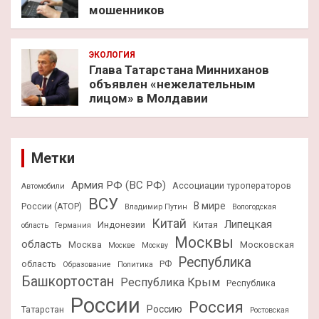
мошенников
ЭКОЛОГИЯ
Глава Татарстана Минниханов
объявлен «нежелательным
лицом» в Молдавии
Метки
Армия РФ (ВС РФ)
Ассоциации туроператоров
Автомобили
ВСУ
В мире
России (АТОР)
Владимир Путин
Вологодская
Китай
Липецкая
Индонезии
Китая
область
Германия
Москвы
область
Москва
Московская
Москве
Москву
Республика
область
РФ
Образование
Политика
Башкортостан
Республика Крым
Республика
России
Россия
Россию
Татарстан
Ростовская