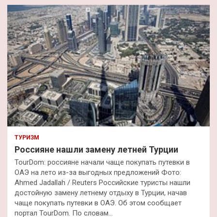
к
ТУРИЗМ
Россияне нашли замену летней Турции
TourDom: россияне начали чаще покупать путевки в
ОАЭ на лето из-за выгодных предложений Фото:
Ahmed Jadallah / Reuters Российские туристы нашли
достойную замену летнему отдыху в Турции, начав
чаще покупать путевки в ОАЭ. Об этом сообщает
портал TourDom. По словам…