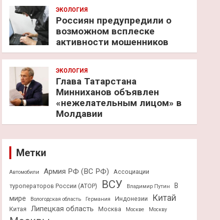
ЭКОЛОГИЯ
Россиян предупредили о
возможном всплеске
активности мошенников
ЭКОЛОГИЯ
Глава Татарстана
Минниханов объявлен
«нежелательным лицом» в
Молдавии
Метки
Армия РФ (ВС РФ)
Ассоциации
Автомобили
ВСУ
В
туроператоров России (АТОР)
Владимир Путин
Китай
мире
Индонезии
Вологодская область
Германия
Липецкая область
Китая
Москва
Москве
Москву