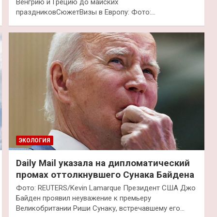
Венгрию и Грецию до майских
праздниковСюжетВизы в Европу: Фото:…
ЭКОЛОГИЯ
Daily Mail указала на дипломатический
промах оттолкнувшего Сунака Байдена
Фото: REUTERS/Kevin Lamarque Президент США Джо
Байден проявил неуважение к премьеру
Великобритании Риши Сунаку, встречавшему его…