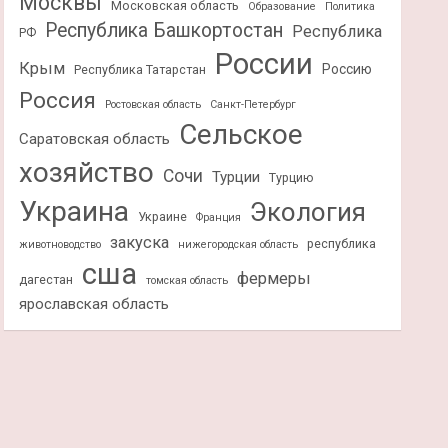
Москвы
Московская область
Образование
Политика
Республика Башкортостан
Республика
РФ
России
Крым
Россию
Республика Татарстан
Россия
Ростовская область
Санкт-Петербург
Сельское
Саратовская область
хозяйство
Сочи
Турции
Турцию
Украина
Экология
Украине
Франция
закуска
республика
животноводство
нижегородская область
сша
фермеры
дагестан
томская область
ярославская область