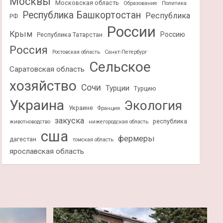
Москвы
Московская область
Образование
Политика
Республика Башкортостан
Республика
РФ
России
Крым
Россию
Республика Татарстан
Россия
Ростовская область
Санкт-Петербург
Сельское
Саратовская область
хозяйство
Сочи
Турции
Турцию
Украина
Экология
Украине
Франция
закуска
республика
животноводство
нижегородская область
сша
фермеры
дагестан
томская область
ярославская область