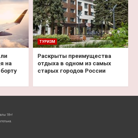
ТУРИЗМ
или
Раскрыты преимущества
я на
отдыха в одном из самых
 борту
старых городов России
алы 18+!
ательна.