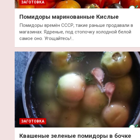
ЗАГОТОВКА
Помидоры маринованные Кислые
Помидоры времён СССР, такие раньше продавали в
магазинах. Ядреные, под стопочку холодной белой
самое оно. Угощайтесь!…
ЗАГОТОВКА
Квашеные зеленые помидоры в бочке