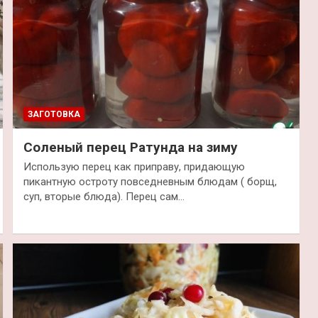
ЗАГОТОВКА
Соленый перец Ратунда на зиму
Использую перец как приправу, придающую
пикантную остроту повседневным блюдам ( борщ,
суп, вторые блюда). Перец сам…