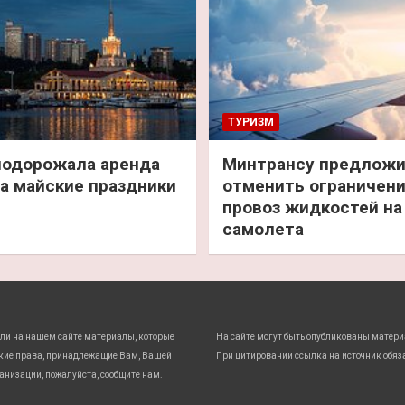
ТУРИЗМ
подорожала аренда
Минтрансу предлож
а майские праздники
отменить ограничени
провоз жидкостей на
самолета
ли на нашем сайте материалы, которые
На сайте могут быть опубликованы матери
кие права, принадлежащие Вам, Вашей
При цитировании ссылка на источник обяз
анизации, пожалуйста, сообщите нам.