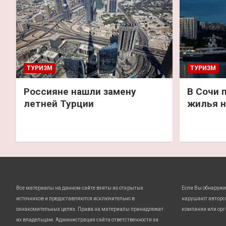
ТУРИЗМ
ТУРИЗМ
Россияне нашли замену
В Сочи 
летней Турции
жилья н
Все материалы на данном сайте взяты из открытых
Если Вы обнаружи
источников и предоставляются исключительно в
нарушают авторс
ознакомительных целях. Права на материалы принадлежат
компании или орг
их владельцам. Администрация сайта ответственности за