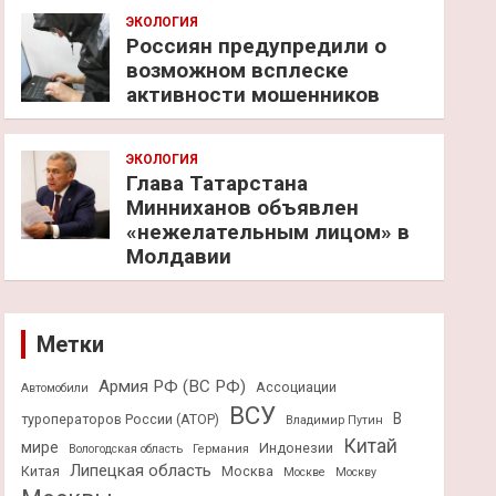
ЭКОЛОГИЯ
Россиян предупредили о
возможном всплеске
активности мошенников
ЭКОЛОГИЯ
Глава Татарстана
Минниханов объявлен
«нежелательным лицом» в
Молдавии
Метки
Армия РФ (ВС РФ)
Ассоциации
Автомобили
ВСУ
В
туроператоров России (АТОР)
Владимир Путин
Китай
мире
Индонезии
Вологодская область
Германия
Липецкая область
Китая
Москва
Москве
Москву