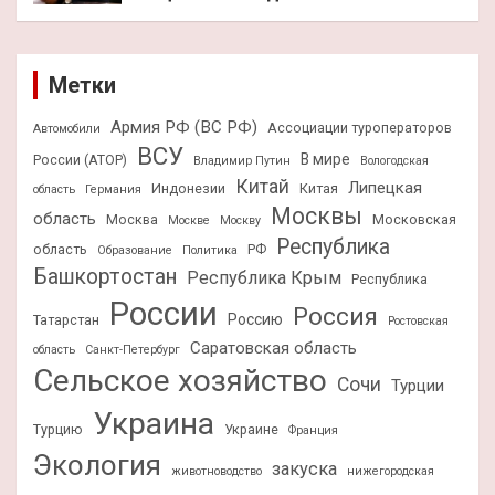
Метки
Армия РФ (ВС РФ)
Ассоциации туроператоров
Автомобили
ВСУ
В мире
России (АТОР)
Владимир Путин
Вологодская
Китай
Липецкая
Индонезии
Китая
область
Германия
Москвы
область
Москва
Московская
Москве
Москву
Республика
область
РФ
Образование
Политика
Башкортостан
Республика Крым
Республика
России
Россия
Россию
Татарстан
Ростовская
Саратовская область
область
Санкт-Петербург
Сельское хозяйство
Сочи
Турции
Украина
Турцию
Украине
Франция
Экология
закуска
животноводство
нижегородская