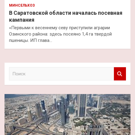
МИНСЕЛЬХОЗ
В Саратовской области началась посевная
кампания
«Первыми к весеннему севу приступили аграрии
Озинского района: здесь посеяно 1,4 га твердой
пшеницы. ИП глава…
П
о
и
с
к