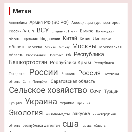
Метки
Армия РФ (ВС РФ)
Ассоциации туроператоров
Автомобили
ВСУ
В мире
России (АТОР)
Владимир Путин
Вологодская
Китай
Липецкая
Индонезии
Китая
область
Германия
Москвы
область
Москва
Московская
Москве
Москву
Республика
область
РФ
Образование
Политика
Башкортостан
Республика Крым
Республика
России
Россия
Россию
Татарстан
Ростовская
Саратовская область
область
Санкт-Петербург
Сельское хозяйство
Сочи
Турции
Украина
Турцию
Украине
Франция
Экология
закуска
животноводство
нижегородская
сша
республика дагестан
область
томская область