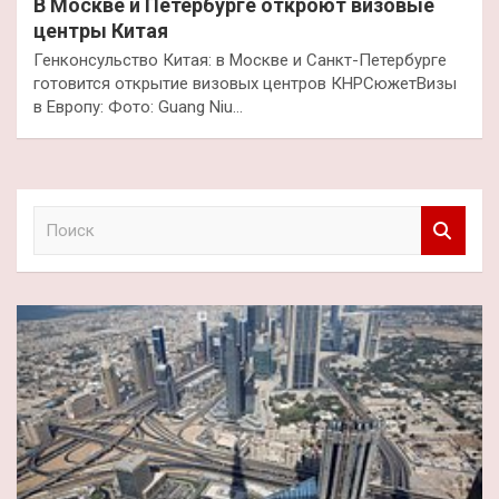
В Москве и Петербурге откроют визовые
центры Китая
Генконсульство Китая: в Москве и Санкт-Петербурге
готовится открытие визовых центров КНРСюжетВизы
в Европу: Фото: Guang Niu…
П
о
и
с
к