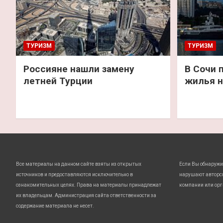
ТУРИЗМ
ТУРИЗМ
Россияне нашли замену
В Сочи 
летней Турции
жилья н
Все материалы на данном сайте взяты из открытых
Если Вы обнаружи
источников и предоставляются исключительно в
нарушают авторс
ознакомительных целях. Права на материалы принадлежат
компании или орг
их владельцам. Администрация сайта ответственности за
содержание материала не несет.