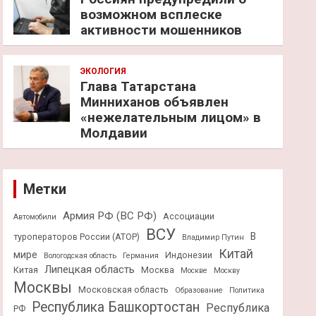
возможном всплеске
активности мошенников
ЭКОЛОГИЯ
Глава Татарстана
Минниханов объявлен
«нежелательным лицом» в
Молдавии
Метки
Армия РФ (ВС РФ)
Ассоциации
Автомобили
ВСУ
В
туроператоров России (АТОР)
Владимир Путин
Китай
мире
Индонезии
Вологодская область
Германия
Липецкая область
Китая
Москва
Москве
Москву
Москвы
Московская область
Образование
Политика
Республика Башкортостан
Республика
РФ