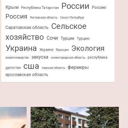
России
Крым
Россию
Республика Татарстан
Россия
Ростовская область
Санкт-Петербург
Сельское
Саратовская область
хозяйство
Сочи
Турции
Турцию
Украина
Экология
Украине
Франция
закуска
республика
животноводство
нижегородская область
сша
фермеры
дагестан
томская область
ярославская область