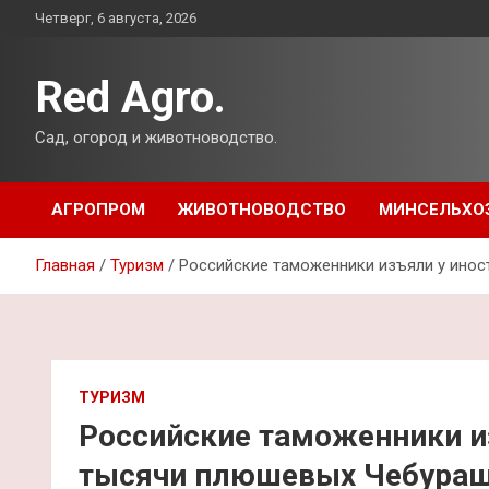
Перейти
Четверг, 6 августа, 2026
к
содержимому
Red Agro.
Сад, огород и животноводство.
АГРОПРОМ
ЖИВОТНОВОДСТВО
МИНСЕЛЬХО
Главная
Туризм
Российские таможенники изъяли у ино
ТУРИЗМ
Российские таможенники и
тысячи плюшевых Чебура