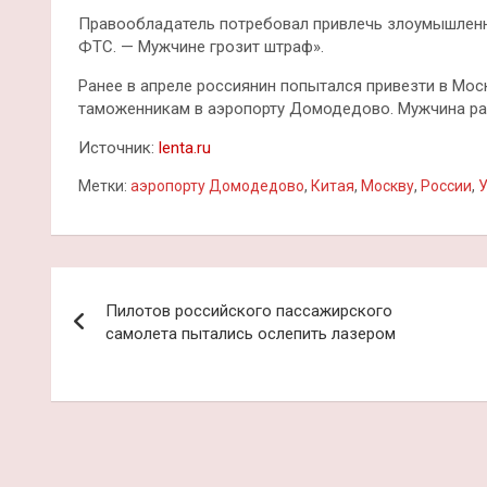
Правообладатель потребовал привлечь злоумышленни
ФТС. — Мужчине грозит штраф».
Ранее в апреле россиянин попытался привезти в Мос
таможенникам в аэропорту Домодедово. Мужчина рас
Источник:
lenta.ru
Метки:
аэропорту Домодедово
,
Китая
,
Москву
,
России
,
У
Навигация
Пилотов российского пассажирского
по
самолета пытались ослепить лазером
записям