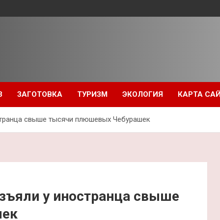
З
ЗАГОТОВКА
ТУРИЗМ
ЭКОЛОГИЯ
КАРТА СА
странца свыше тысячи плюшевых Чебурашек
зъяли у иностранца свыше
шек