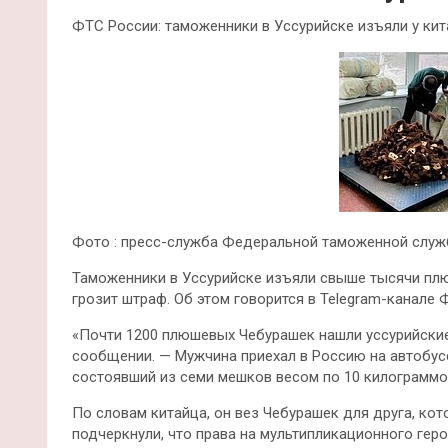
ФТС России: таможенники в Уссурийске изъяли у к
Фото : пресс-служба Федеральной таможенной слу
Таможенники в Уссурийске изъяли свыше тысячи плю
грозит штраф. Об этом говорится в Telegram-канал
«Почти 1200 плюшевых Чебурашек нашли уссурийские
сообщении. — Мужчина приехал в Россию на автобусе
состоявший из семи мешков весом по 10 килограммо
По словам китайца, он вез Чебурашек для друга, кот
подчеркнули, что права на мультипликационного ге