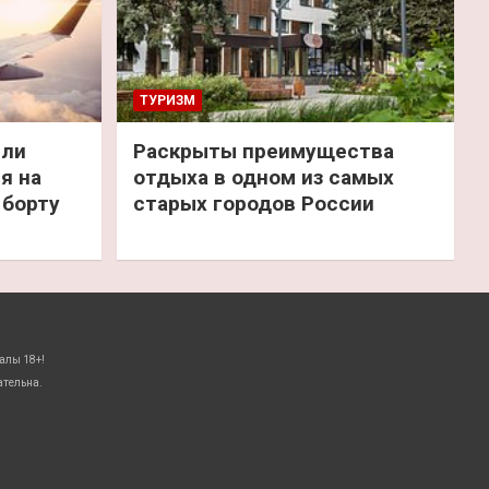
ТУРИЗМ
или
Раскрыты преимущества
я на
отдыха в одном из самых
 борту
старых городов России
алы 18+!
ательна.