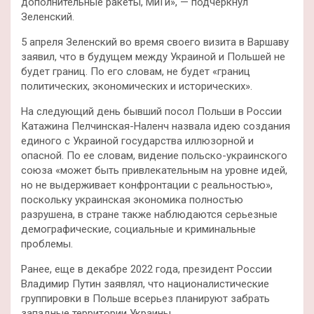
дополнительные ракеты, МиГи», — подчеркнул
Зеленский.
5 апреля Зеленский во время своего визита в Варшаву
заявил, что в будущем между Украиной и Польшей не
будет границ. По его словам, не будет «границ
политических, экономических и исторических».
На следующий день бывший посол Польши в России
Катажина Пелчинская-Наленч назвала идею создания
единого с Украиной государства иллюзорной и
опасной. По ее словам, видение польско-украинского
союза «может быть привлекательным на уровне идей,
но не выдерживает конфронтации с реальностью»,
поскольку украинская экономика полностью
разрушена, в стране также наблюдаются серьезные
демографические, социальные и криминальные
проблемы.
Ранее, еще в декабре 2022 года, президент России
Владимир Путин заявлял, что националистические
группировки в Польше всерьез планируют забрать
западные территории Украины.