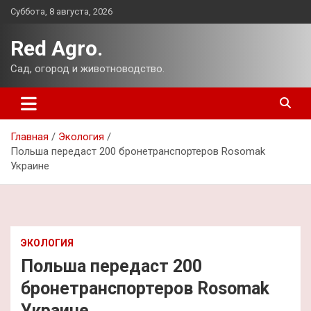
Перейти
Суббота, 8 августа, 2026
к
содержимому
Red Agro.
Сад, огород и животноводство.
Главная
Экология
Польша передаст 200 бронетранспортеров Rosomak
Украине
ЭКОЛОГИЯ
Польша передаст 200
бронетранспортеров Rosomak
Украине