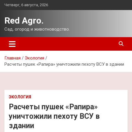
Перейти
Четверг, 6 августа, 2026
к
содержимому
Red Agro.
Сад, огород и животноводство.
Главная
Экология
Расчеты пушек «Рапира» уничтожили пехоту ВСУ в здании
ЭКОЛОГИЯ
Расчеты пушек «Рапира»
уничтожили пехоту ВСУ в
здании