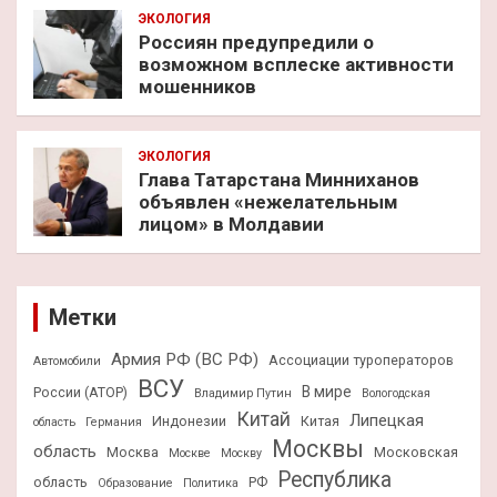
ЭКОЛОГИЯ
Россиян предупредили о
возможном всплеске активности
мошенников
ЭКОЛОГИЯ
Глава Татарстана Минниханов
объявлен «нежелательным
лицом» в Молдавии
Метки
Армия РФ (ВС РФ)
Ассоциации туроператоров
Автомобили
ВСУ
В мире
России (АТОР)
Владимир Путин
Вологодская
Китай
Липецкая
Индонезии
Китая
область
Германия
Москвы
область
Москва
Московская
Москве
Москву
Республика
область
РФ
Образование
Политика