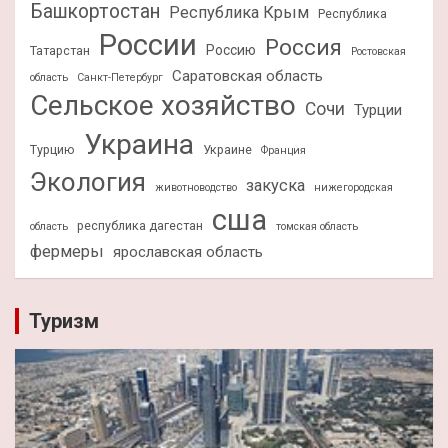
Башкортостан
Республика Крым
Республика
России
Россия
Россию
Татарстан
Ростовская
Саратовская область
область
Санкт-Петербург
Сельское хозяйство
Сочи
Турции
Украина
Турцию
Украине
Франция
Экология
закуска
животноводство
нижегородская
сша
республика дагестан
область
томская область
фермеры
ярославская область
Туризм