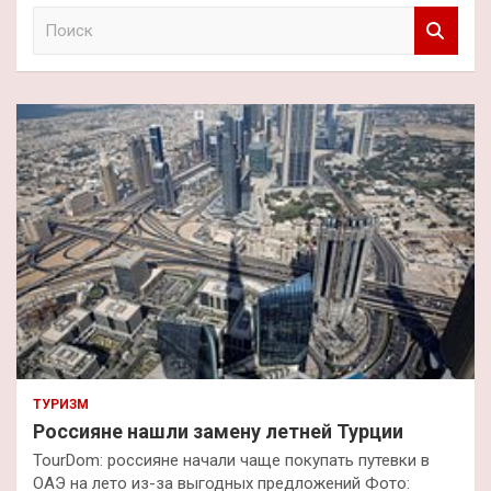
П
о
и
с
к
ТУРИЗМ
Россияне нашли замену летней Турции
TourDom: россияне начали чаще покупать путевки в
ОАЭ на лето из-за выгодных предложений Фото: