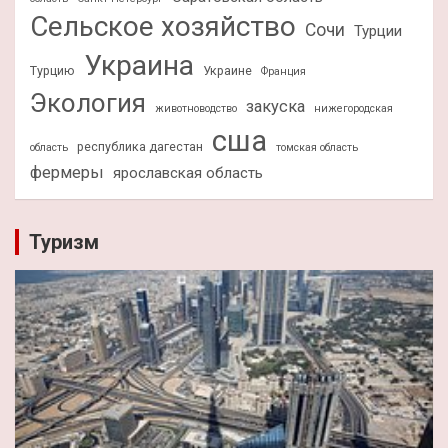
Сельское хозяйство
Сочи
Турции
Украина
Турцию
Украине
Франция
Экология
закуска
животноводство
нижегородская
сша
республика дагестан
область
томская область
фермеры
ярославская область
Туризм