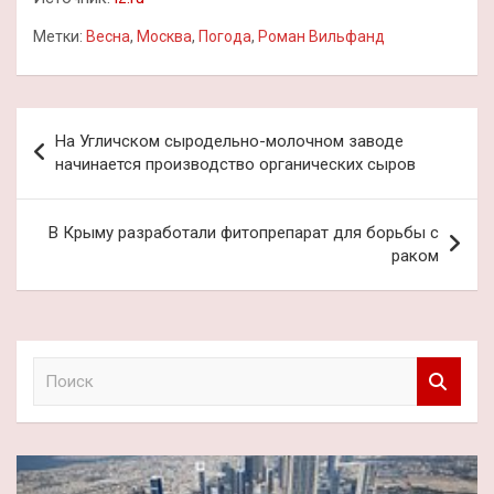
Метки:
Весна
,
Москва
,
Погода
,
Роман Вильфанд
Навигация
На Угличском сыродельно-молочном заводе
по
начинается производство органических сыров
записям
В Крыму разработали фитопрепарат для борьбы с
раком
П
о
и
с
к