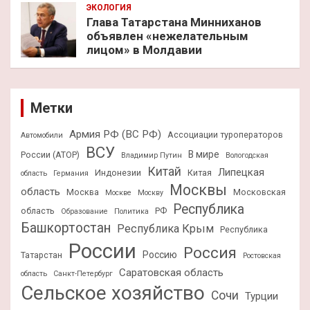
ЭКОЛОГИЯ
Глава Татарстана Минниханов
объявлен «нежелательным
лицом» в Молдавии
Метки
Армия РФ (ВС РФ)
Ассоциации туроператоров
Автомобили
ВСУ
В мире
России (АТОР)
Владимир Путин
Вологодская
Китай
Липецкая
Индонезии
Китая
область
Германия
Москвы
область
Москва
Московская
Москве
Москву
Республика
область
РФ
Образование
Политика
Башкортостан
Республика Крым
Республика
России
Россия
Россию
Татарстан
Ростовская
Саратовская область
область
Санкт-Петербург
Сельское хозяйство
Сочи
Турции