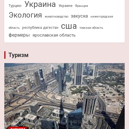
Украина
Турцию
Украине
Франция
Экология
закуска
животноводство
нижегородская
сша
республика дагестан
область
томская область
фермеры
ярославская область
Туризм