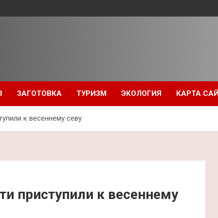
З
ЗАГОТОВКА
ТУРИЗМ
ЭКОЛОГИЯ
КАРТА СА
тупили к весеннему севу
ти приступили к весеннему