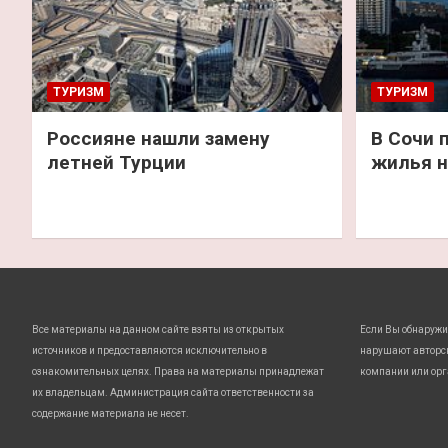
ТУРИЗМ
ТУРИЗМ
Россияне нашли замену
В Сочи 
летней Турции
жилья н
Все материалы на данном сайте взяты из открытых
Если Вы обнаружи
источников и предоставляются исключительно в
нарушают авторс
ознакомительных целях. Права на материалы принадлежат
компании или орг
их владельцам. Администрация сайта ответственности за
содержание материала не несет.