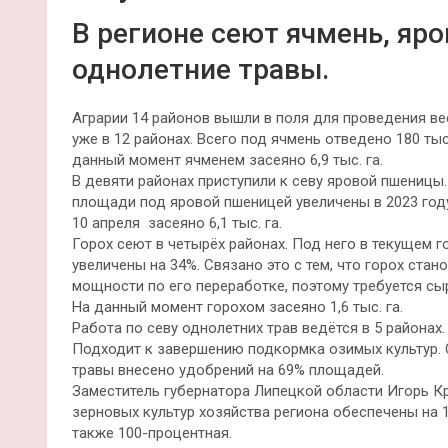
В регионе сеют ячмень, яро
однолетние травы.
Аграрии 14 районов вышли в поля для проведения вес
уже в 12 районах. Всего под ячмень отведено 180 тыс
данный момент ячменем засеяно 6,9 тыс. га.
В девяти районах приступили к севу яровой пшеницы
площади под яровой пшеницей увеличены в 2023 году 
10 апреля засеяно 6,1 тыс. га.
Горох сеют в четырёх районах. Под него в текущем г
увеличены на 34%. Связано это с тем, что горох ста
мощности по его переработке, поэтому требуется с
На данный момент горохом засеяно 1,6 тыс. га.
Работа по севу однолетних трав ведётся в 5 районах.
Подходит к завершению подкормка озимых культур. 
травы внесено удобрений на 69% площадей.
Заместитель губернатора Липецкой области Игорь К
зерновых культур хозяйства региона обеспечены на 1
также 100-процентная.