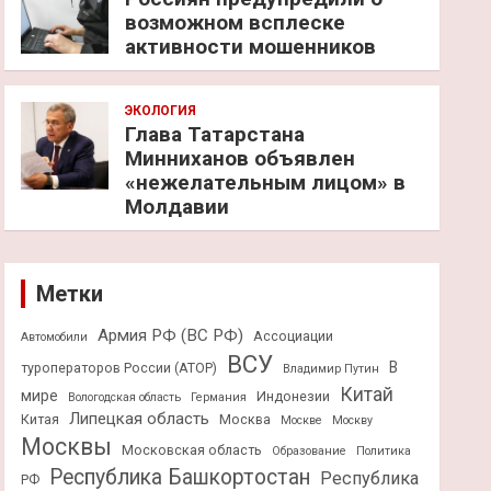
возможном всплеске
активности мошенников
ЭКОЛОГИЯ
Глава Татарстана
Минниханов объявлен
«нежелательным лицом» в
Молдавии
Метки
Армия РФ (ВС РФ)
Ассоциации
Автомобили
ВСУ
В
туроператоров России (АТОР)
Владимир Путин
Китай
мире
Индонезии
Вологодская область
Германия
Липецкая область
Китая
Москва
Москве
Москву
Москвы
Московская область
Образование
Политика
Республика Башкортостан
Республика
РФ