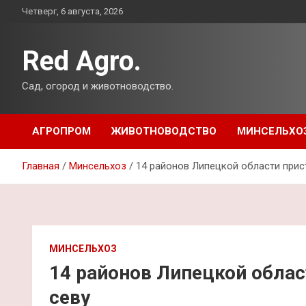
Перейти
Четверг, 6 августа, 2026
к
содержимому
Red Agro.
Сад, огород и животноводство.
АГРОПРОМ
ЖИВОТНОВОДСТВО
МИНСЕЛЬХО
Главная
Минсельхоз
14 районов Липецкой области прис
МИНСЕЛЬХОЗ
14 районов Липецкой облас
севу