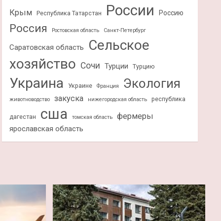
России
Крым
Россию
Республика Татарстан
Россия
Ростовская область
Санкт-Петербург
Сельское
Саратовская область
хозяйство
Сочи
Турции
Турцию
Украина
Экология
Украине
Франция
закуска
республика
животноводство
нижегородская область
сша
фермеры
дагестан
томская область
ярославская область