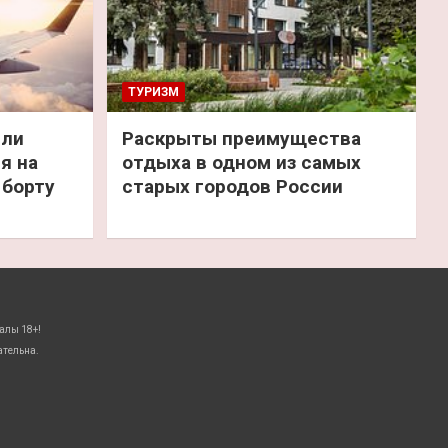
ТУРИЗМ
или
Раскрыты преимущества
я на
отдыха в одном из самых
 борту
старых городов России
алы 18+!
ательна.