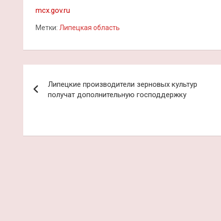
mcx.gov.ru
Метки:
Липецкая область
Навигация
Липецкие производители зерновых культур
по
получат дополнительную господдержку
записям