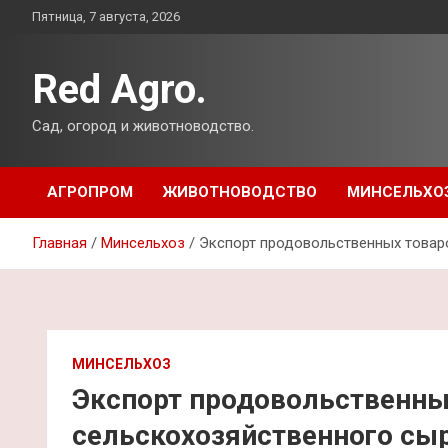
Перейти
Пятница, 7 августа, 2026
к
содержимому
Red Agro.
Сад, огород и животноводство.
АГРОПРОМ
ЖИВОТНОВОДСТВО
МИНСЕЛЬХО
Главная
Минсельхоз
Экспорт продовольственных товаро
МИНСЕЛЬХОЗ
Экспорт продовольственны
сельскохозяйственного сы