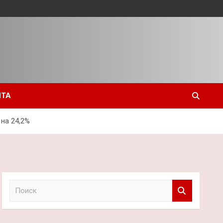
ЙТА
на 24,2%
П
о
и
с