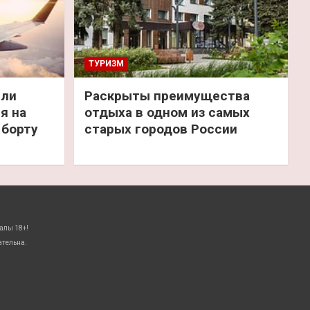
ТУРИЗМ
или
Раскрыты преимущества
я на
отдыха в одном из самых
 борту
старых городов России
алы 18+!
ательна.