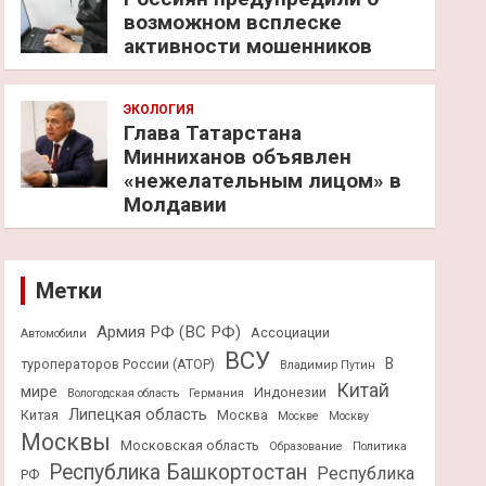
возможном всплеске
активности мошенников
ЭКОЛОГИЯ
Глава Татарстана
Минниханов объявлен
«нежелательным лицом» в
Молдавии
Метки
Армия РФ (ВС РФ)
Ассоциации
Автомобили
ВСУ
В
туроператоров России (АТОР)
Владимир Путин
Китай
мире
Индонезии
Вологодская область
Германия
Липецкая область
Китая
Москва
Москве
Москву
Москвы
Московская область
Образование
Политика
Республика Башкортостан
Республика
РФ