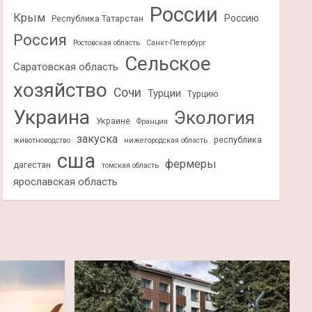
России
Крым
Россию
Республика Татарстан
Россия
Ростовская область
Санкт-Петербург
Сельское
Саратовская область
хозяйство
Сочи
Турции
Турцию
Украина
Экология
Украине
Франция
закуска
республика
животноводство
нижегородская область
сша
фермеры
дагестан
томская область
ярославская область