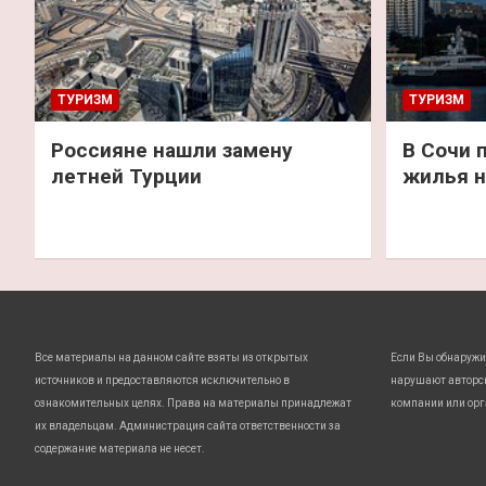
ТУРИЗМ
ТУРИЗМ
Россияне нашли замену
В Сочи 
летней Турции
жилья н
Все материалы на данном сайте взяты из открытых
Если Вы обнаружи
источников и предоставляются исключительно в
нарушают авторс
ознакомительных целях. Права на материалы принадлежат
компании или орг
их владельцам. Администрация сайта ответственности за
содержание материала не несет.