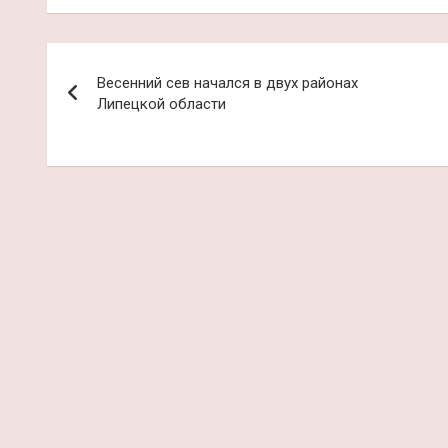
Навигация
Весенний сев начался в двух районах
по
Липецкой области
записям