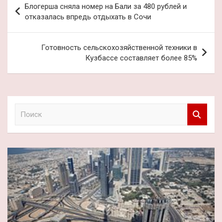
Блогерша сняла номер на Бали за 480 рублей и
по
отказалась впредь отдыхать в Сочи
записям
Готовность сельскохозяйственной техники в
Кузбассе составляет более 85%
П
о
и
с
к