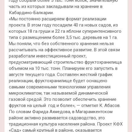
году собрали более 5 тыс. тонн яблок, значительную
часть из которых закладывали на хранение в
Кабардино-Балкарии.
«Мы постоянно расширяем формат реализации
проекта. В этом году посадили 40 га новых садов, из
которых 18 га груши и 22 га яблони суперинтенсивного
типа с размещением более 3,5 тыс. деревьев на 1 га.
Мы поняли, что без собственного хранения нельзя
рассчитывать на эффективное развитие. В этой связи
разработали инвестиционный проект,
предусматривающий строительство фруктохранилища
объемом на 10 тыс. тонн. Планируем его запустить в
августе текущего года. Составлен жесткий график
реализации, фруктохранилище будет оснащено
самыми современными технологиями управления
микроклиматом, так называемой динамической
газовой средой. Это позволит обеспечить хранение
фруктов на целый год и более», — отметил К. Абасов.
По словам Фарида Ахмедова, в Магарамкентском
районе активно развивается садоводство, это
традиционная культура населения района. Проект КФХ
«Сад» самый крупный в районе, оказывается