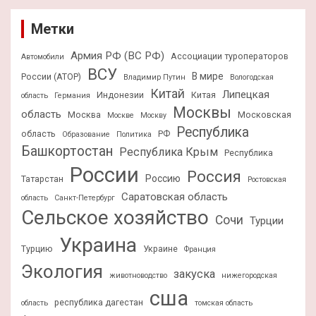
Метки
Армия РФ (ВС РФ)
Ассоциации туроператоров
Автомобили
ВСУ
В мире
России (АТОР)
Владимир Путин
Вологодская
Китай
Липецкая
Индонезии
Китая
область
Германия
Москвы
область
Москва
Московская
Москве
Москву
Республика
область
РФ
Образование
Политика
Башкортостан
Республика Крым
Республика
России
Россия
Россию
Татарстан
Ростовская
Саратовская область
область
Санкт-Петербург
Сельское хозяйство
Сочи
Турции
Украина
Турцию
Украине
Франция
Экология
закуска
животноводство
нижегородская
сша
республика дагестан
область
томская область