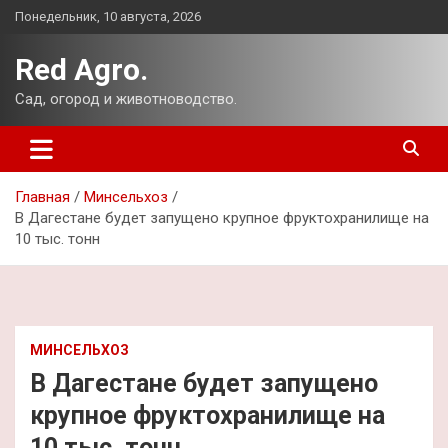
Перейти
Понедельник, 10 августа, 2026
к
содержимому
Red Agro.
Сад, огород и животноводство.
Главная
Минсельхоз
В Дагестане будет запущено крупное фруктохранилище на
10 тыс. тонн
МИНСЕЛЬХОЗ
В Дагестане будет запущено
крупное фруктохранилище на
10 тыс. тонн