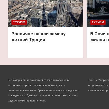
ТУРИЗМ
ТУРИЗМ
Россияне нашли замену
В Сочи 
летней Турции
жилья н
Все материалы на данном сайте взяты из открытых
Если Вы обнаружи
источников и предоставляются исключительно в
нарушают авторс
ознакомительных целях. Права на материалы принадлежат
компании или орг
их владельцам. Администрация сайта ответственности за
содержание материала не несет.