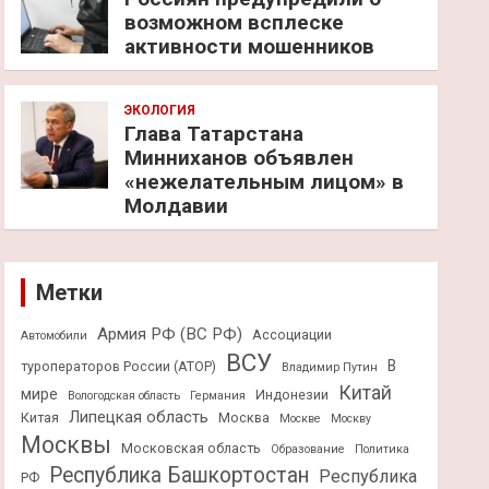
возможном всплеске
активности мошенников
ЭКОЛОГИЯ
Глава Татарстана
Минниханов объявлен
«нежелательным лицом» в
Молдавии
Метки
Армия РФ (ВС РФ)
Ассоциации
Автомобили
ВСУ
В
туроператоров России (АТОР)
Владимир Путин
Китай
мире
Индонезии
Вологодская область
Германия
Липецкая область
Китая
Москва
Москве
Москву
Москвы
Московская область
Образование
Политика
Республика Башкортостан
Республика
РФ