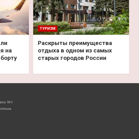
ТУРИЗМ
или
Раскрыты преимущества
я на
отдыха в одном из самых
 борту
старых городов России
алы 18+!
ательна.