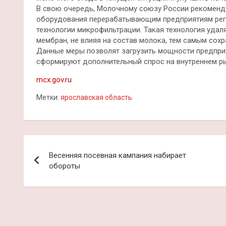
В свою очередь, Молочному союзу России рекоменд
оборудования перерабатывающим предприятиям рег
технологии микрофильтрации. Такая технология уда
мембран, не влияя на состав молока, тем самым сох
Данные меры позволят загрузить мощности предприя
сформируют дополнительный спрос на внутреннем р
mcx.gov.ru
Метки:
ярославская область
Навигация
Весенняя посевная кампания набирает
по
обороты
записям