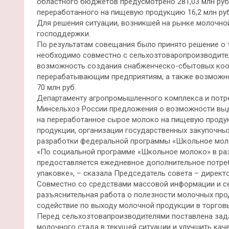
областного бюджетов предусмотрено 281,03 млн руб
переработанного на пищевую продукцию 16,2 млн ру
Для решения ситуации, возникшей на рынке молочной
господдержки.
По результатам совещания было принято решение о 
необходимо совместно с сельхозтоваропроизводит
возможность создания снабженческо-сбытовых кооп
перерабатывающим предприятиям, а также возможно
70 млн руб.
Департаменту агропромышленного комплекса и потре
Минсельхоз России предложения о возможности вы
на переработанное сырое молоко на пищевую продук
продукции, организации государственных закупочных
разработки федеральной программы «Школьное мол
«По социальной программе «Школьное молоко» в раз
предоставляется ежедневное дополнительное потре
упаковке», – сказала Председатель совета – дирек
Совместно со средствами массовой информации и с
разъяснительная работа о полезности молочных прод
содействие по выходу молочной продукции в торговы
Перед сельхозтовапроизводителями поставлена зад
молочного стада в текущей ситуации и улучшить ка