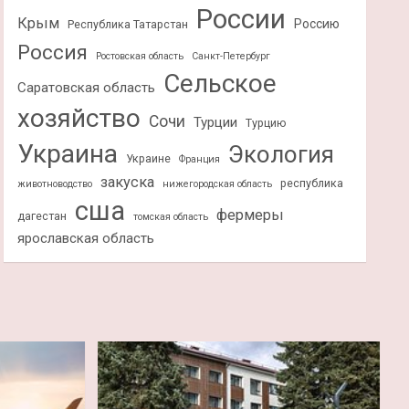
России
Крым
Россию
Республика Татарстан
Россия
Ростовская область
Санкт-Петербург
Сельское
Саратовская область
хозяйство
Сочи
Турции
Турцию
Украина
Экология
Украине
Франция
закуска
республика
животноводство
нижегородская область
сша
фермеры
дагестан
томская область
ярославская область