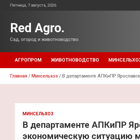
Перейти
Пятница, 7 августа, 2026
к
содержимому
Red Agro.
Сад, огород и животноводство.
АГРОПРОМ
ЖИВОТНОВОДСТВО
МИНСЕЛЬХО
Главная
Минсельхоз
В департаменте АПКиПР Ярославск
МИНСЕЛЬХОЗ
В департаменте АПКиПР Яр
экономическую ситуацию м