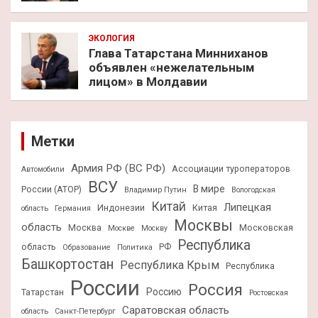
ЭКОЛОГИЯ
Глава Татарстана Минниханов
объявлен «нежелательным
лицом» в Молдавии
Метки
Армия РФ (ВС РФ)
Ассоциации туроператоров
Автомобили
ВСУ
В мире
России (АТОР)
Владимир Путин
Вологодская
Китай
Липецкая
Индонезии
Китая
область
Германия
Москвы
область
Москва
Московская
Москве
Москву
Республика
область
РФ
Образование
Политика
Башкортостан
Республика Крым
Республика
России
Россия
Россию
Татарстан
Ростовская
Саратовская область
область
Санкт-Петербург