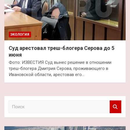
ЭКОЛОГИЯ
Суд арестовал треш-блогера Серова до 5
июня
Фото: ИЗВЕСТИЯ Суд вынес решение в отношении
треш-блогера Дмитрия Серова, проживающего в
Ивановской области, арестовав его…
П
о
и
с
к