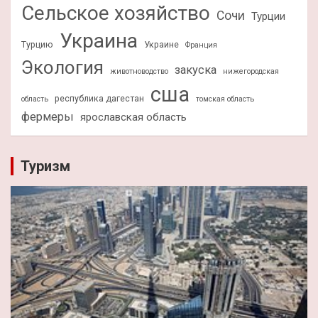
Сельское хозяйство
Сочи
Турции
Украина
Турцию
Украине
Франция
Экология
закуска
животноводство
нижегородская
сша
республика дагестан
область
томская область
фермеры
ярославская область
Туризм