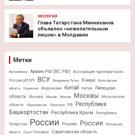
ЭКОЛОГИЯ
Глава Татарстана Минниханов
объявлен «нежелательным
лицом» в Молдавии
Метки
Армия РФ (ВС РФ)
Ассоциации туроператоров
Автомобили
ВСУ
В мире
России (АТОР)
Владимир Путин
Вологодская
Китай
Липецкая
Индонезии
Китая
область
Германия
Москвы
область
Москва
Московская
Москве
Москву
Республика
область
РФ
Образование
Политика
Башкортостан
Республика Крым
Республика
России
Россия
Россию
Татарстан
Ростовская
Саратовская область
область
Санкт-Петербург