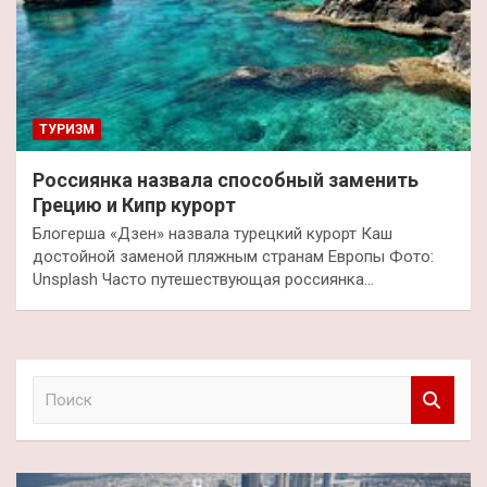
ТУРИЗМ
Россиянка назвала способный заменить
Грецию и Кипр курорт
Блогерша «Дзен» назвала турецкий курорт Каш
достойной заменой пляжным странам Европы Фото:
Unsplash Часто путешествующая россиянка…
П
о
и
с
к