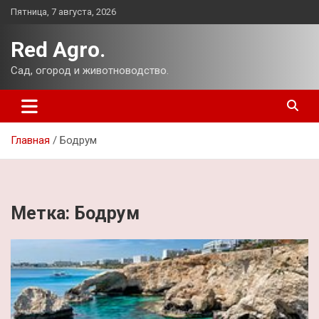
Перейти
Пятница, 7 августа, 2026
к
содержимому
Red Agro.
Сад, огород и животноводство.
Главная
Бодрум
Метка:
Бодрум