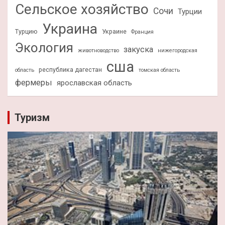
Сельское хозяйство
Сочи
Турции
Украина
Турцию
Украине
Франция
Экология
закуска
животноводство
нижегородская
сша
республика дагестан
область
томская область
фермеры
ярославская область
Туризм