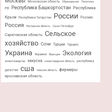
Москвы
Московская область
Образование
Политика
Республика Башкортостан
Республика
РФ
России
Крым
Россию
Республика Татарстан
Россия
Ростовская область
Санкт-Петербург
Сельское
Саратовская область
хозяйство
Сочи
Турции
Турцию
Украина
Экология
Украине
Франция
закуска
республика
животноводство
нижегородская область
сша
фермеры
дагестан
томская область
ярославская область