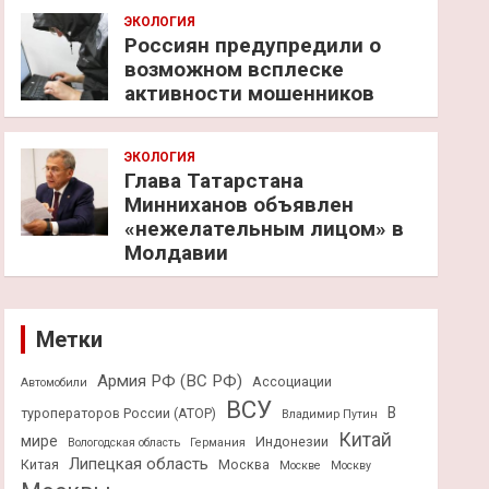
ЭКОЛОГИЯ
Россиян предупредили о
возможном всплеске
активности мошенников
ЭКОЛОГИЯ
Глава Татарстана
Минниханов объявлен
«нежелательным лицом» в
Молдавии
Метки
Армия РФ (ВС РФ)
Ассоциации
Автомобили
ВСУ
В
туроператоров России (АТОР)
Владимир Путин
Китай
мире
Индонезии
Вологодская область
Германия
Липецкая область
Китая
Москва
Москве
Москву