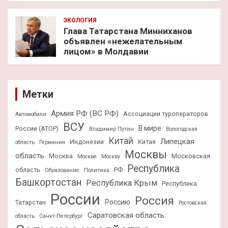
ЭКОЛОГИЯ
Глава Татарстана Минниханов
объявлен «нежелательным
лицом» в Молдавии
Метки
Армия РФ (ВС РФ)
Ассоциации туроператоров
Автомобили
ВСУ
В мире
России (АТОР)
Владимир Путин
Вологодская
Китай
Липецкая
Индонезии
Китая
область
Германия
Москвы
область
Москва
Московская
Москве
Москву
Республика
область
РФ
Образование
Политика
Башкортостан
Республика Крым
Республика
России
Россия
Россию
Татарстан
Ростовская
Саратовская область
область
Санкт-Петербург