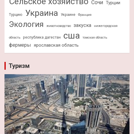
Сельское хозяйство
Сочи
Турции
Украина
Турцию
Украине
Франция
Экология
закуска
животноводство
нижегородская
сша
республика дагестан
область
томская область
фермеры
ярославская область
Туризм