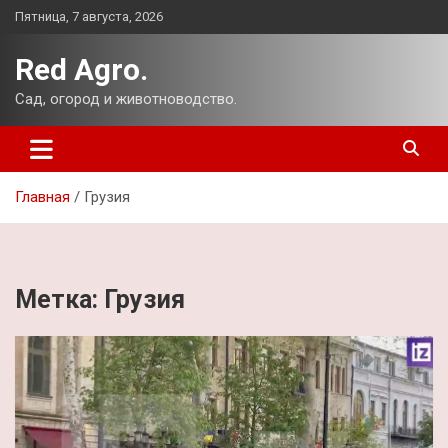
Перейти
Пятница, 7 августа, 2026
к
содержимому
Red Agro.
Сад, огород и животноводство.
Главная
Грузия
Метка:
Грузия