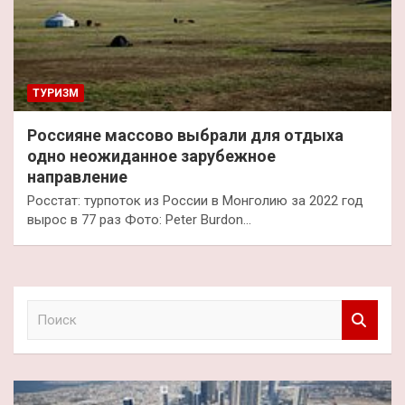
ТУРИЗМ
Россияне массово выбрали для отдыха
одно неожиданное зарубежное
направление
Росстат: турпоток из России в Монголию за 2022 год
вырос в 77 раз Фото: Peter Burdon…
П
о
и
с
к