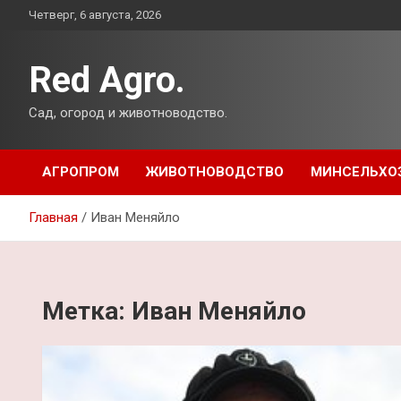
Перейти
Четверг, 6 августа, 2026
к
содержимому
Red Agro.
Сад, огород и животноводство.
АГРОПРОМ
ЖИВОТНОВОДСТВО
МИНСЕЛЬХО
Главная
Иван Меняйло
Метка:
Иван Меняйло