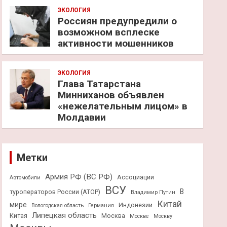
ЭКОЛОГИЯ
Россиян предупредили о
возможном всплеске
активности мошенников
ЭКОЛОГИЯ
Глава Татарстана
Минниханов объявлен
«нежелательным лицом» в
Молдавии
Метки
Армия РФ (ВС РФ)
Ассоциации
Автомобили
ВСУ
В
туроператоров России (АТОР)
Владимир Путин
Китай
мире
Индонезии
Вологодская область
Германия
Липецкая область
Китая
Москва
Москве
Москву