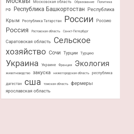
Москвы
Московская область
Образование
Политика
Республика Башкортостан
Республика
РФ
России
Крым
Россию
Республика Татарстан
Россия
Ростовская область
Санкт-Петербург
Сельское
Саратовская область
хозяйство
Сочи
Турции
Турцию
Украина
Экология
Украине
Франция
закуска
республика
животноводство
нижегородская область
сша
фермеры
дагестан
томская область
ярославская область