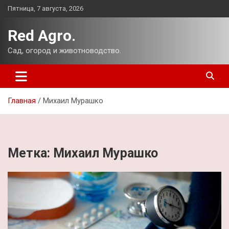
Перейти
Пятница, 7 августа, 2026
к
содержимому
Red Agro.
Сад, огород и животноводство.
Главная
Михаил Мурашко
Метка:
Михаил Мурашко