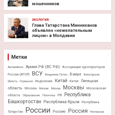
мошенников
ЭКОЛОГИЯ
Глава Татарстана Минниханов
объявлен «нежелательным
лицом» в Молдавии
Метки
Армия РФ (ВС РФ)
Ассоциации туроператоров
Автомобили
ВСУ
В мире
России (АТОР)
Владимир Путин
Вологодская
Китай
Липецкая
Индонезии
Китая
область
Германия
Москвы
область
Москва
Московская
Москве
Москву
Республика
область
РФ
Образование
Политика
Башкортостан
Республика Крым
Республика
России
Россия
Россию
Татарстан
Ростовская