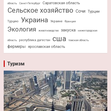
Саратовская область
область
Санкт-Петербург
Сельское хозяйство
Сочи
Турции
Украина
Турцию
Украине
Франция
Экология
закуска
животноводство
нижегородская
сша
республика дагестан
область
томская область
фермеры
ярославская область
Туризм