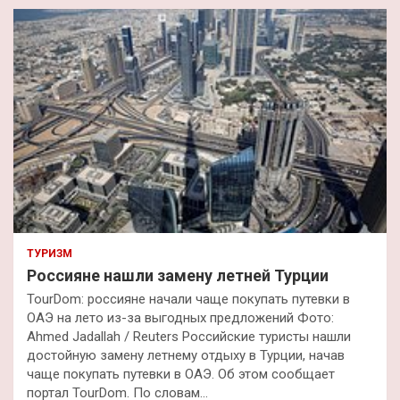
к
ТУРИЗМ
Россияне нашли замену летней Турции
TourDom: россияне начали чаще покупать путевки в
ОАЭ на лето из-за выгодных предложений Фото:
Ahmed Jadallah / Reuters Российские туристы нашли
достойную замену летнему отдыху в Турции, начав
чаще покупать путевки в ОАЭ. Об этом сообщает
портал TourDom. По словам…