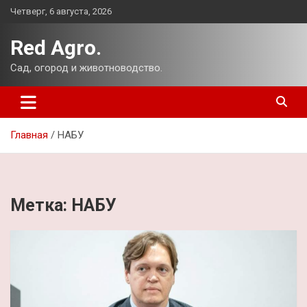
Перейти
Четверг, 6 августа, 2026
к
содержимому
Red Agro.
Сад, огород и животноводство.
Главная
НАБУ
Метка:
НАБУ