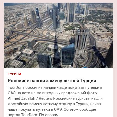
к
ТУРИЗМ
Россияне нашли замену летней Турции
TourDom: россияне начали чаще покупать путевки в
ОАЭ на лето из-за выгодных предложений Фото:
Ahmed Jadallah / Reuters Российские туристы нашли
достойную замену летнему отдыху в Турции, начав
чаще покупать путевки в ОАЭ. Об этом сообщает
портал TourDom. По словам…