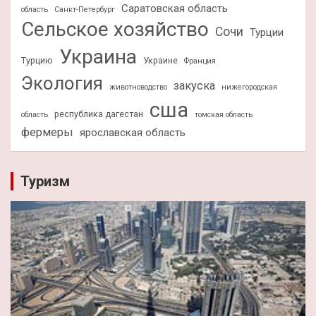
Саратовская область
область
Санкт-Петербург
Сельское хозяйство
Сочи
Турции
Украина
Турцию
Украине
Франция
Экология
закуска
животноводство
нижегородская
сша
республика дагестан
область
томская область
фермеры
ярославская область
Туризм