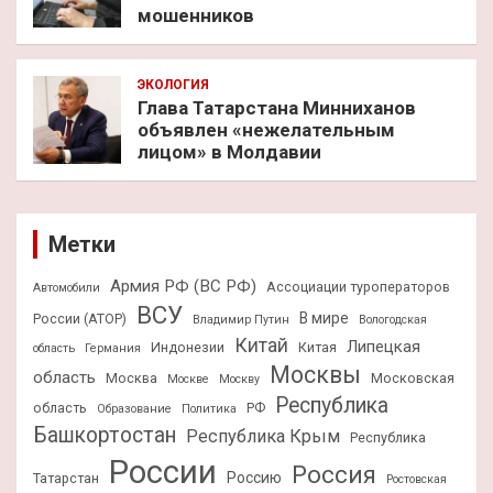
мошенников
ЭКОЛОГИЯ
Глава Татарстана Минниханов
объявлен «нежелательным
лицом» в Молдавии
Метки
Армия РФ (ВС РФ)
Ассоциации туроператоров
Автомобили
ВСУ
В мире
России (АТОР)
Владимир Путин
Вологодская
Китай
Липецкая
Индонезии
Китая
область
Германия
Москвы
область
Москва
Московская
Москве
Москву
Республика
область
РФ
Образование
Политика
Башкортостан
Республика Крым
Республика
России
Россия
Россию
Татарстан
Ростовская