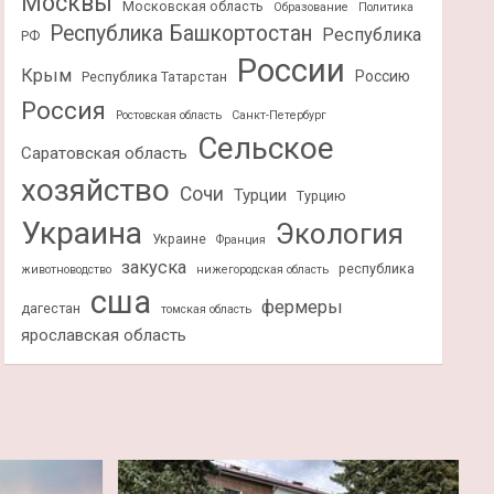
Москвы
Московская область
Образование
Политика
Республика Башкортостан
Республика
РФ
России
Крым
Россию
Республика Татарстан
Россия
Ростовская область
Санкт-Петербург
Сельское
Саратовская область
хозяйство
Сочи
Турции
Турцию
Украина
Экология
Украине
Франция
закуска
республика
животноводство
нижегородская область
сша
фермеры
дагестан
томская область
ярославская область