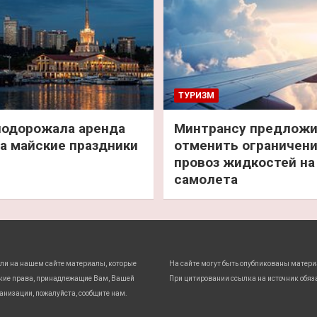
ТУРИЗМ
подорожала аренда
Минтрансу предлож
а майские праздники
отменить ограничени
провоз жидкостей на
самолета
ли на нашем сайте материалы, которые
На сайте могут быть опубликованы матери
кие права, принадлежащие Вам, Вашей
При цитировании ссылка на источник обяз
анизации, пожалуйста, сообщите нам.