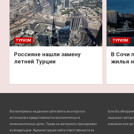
ТУРИЗМ
ТУРИЗМ
Россияне нашли замену
В Сочи 
летней Турции
жилья н
Все материалы на данном сайте взяты из открытых
Если Вы обнаружи
источников и предоставляются исключительно в
нарушают авторс
ознакомительных целях. Права на материалы принадлежат
компании или орг
их владельцам. Администрация сайта ответственности за