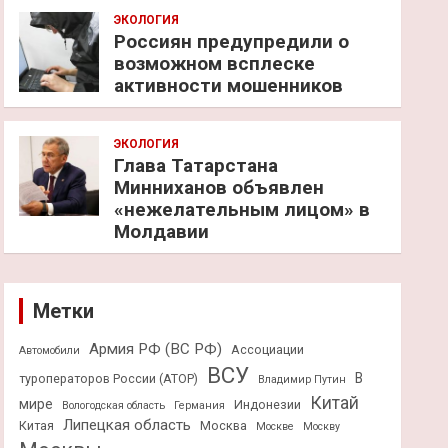
ЭКОЛОГИЯ
Россиян предупредили о
возможном всплеске
активности мошенников
ЭКОЛОГИЯ
Глава Татарстана
Минниханов объявлен
«нежелательным лицом» в
Молдавии
Метки
Армия РФ (ВС РФ)
Ассоциации
Автомобили
ВСУ
В
туроператоров России (АТОР)
Владимир Путин
Китай
мире
Индонезии
Вологодская область
Германия
Липецкая область
Китая
Москва
Москве
Москву