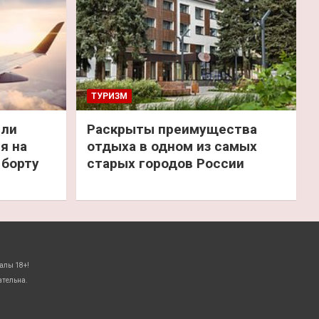
ТУРИЗМ
или
Раскрыты преимущества
я на
отдыха в одном из самых
 борту
старых городов России
алы 18+!
ательна.