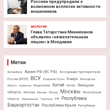
Россиян предупредили о
возможном всплеске активности
мошенников
ЭКОЛОГИЯ
Глава Татарстана Минниханов
объявлен «нежелательным
лицом» в Молдавии
Метки
Армия РФ (ВС РФ)
Ассоциации туроператоров
Автомобили
ВСУ
В мире
России (АТОР)
Владимир Путин
Вологодская
Китай
Липецкая
Индонезии
Китая
область
Германия
Москвы
область
Москва
Московская
Москве
Москву
Республика
область
РФ
Образование
Политика
Башкортостан
Республика Крым
Республика