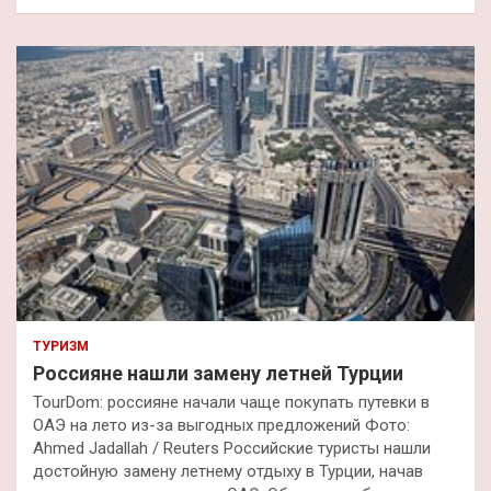
и
с
к
ТУРИЗМ
Россияне нашли замену летней Турции
TourDom: россияне начали чаще покупать путевки в
ОАЭ на лето из-за выгодных предложений Фото:
Ahmed Jadallah / Reuters Российские туристы нашли
достойную замену летнему отдыху в Турции, начав