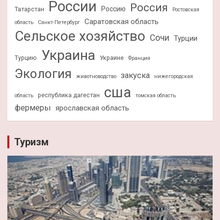
России
Россия
Россию
Татарстан
Ростовская
Саратовская область
область
Санкт-Петербург
Сельское хозяйство
Сочи
Турции
Украина
Турцию
Украине
Франция
Экология
закуска
животноводство
нижегородская
сша
республика дагестан
область
томская область
фермеры
ярославская область
Туризм