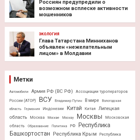
Россиян предупредили о
возможном всплеске активности
мошенников
ЭКОЛОГИЯ
Глава Татарстана Минниханов
объявлен «нежелательным
лицом» в Молдавии
Метки
Армия РФ (ВС РФ)
Ассоциации туроператоров
Автомобили
ВСУ
В мире
России (АТОР)
Владимир Путин
Вологодская
Китай
Липецкая
Индонезии
Китая
область
Германия
Москвы
область
Москва
Московская
Москве
Москву
Республика
область
РФ
Образование
Политика
Башкортостан
Республика Крым
Республика