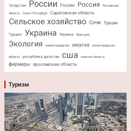
России
Россия
Россию
Татарстан
Ростовская
Саратовская область
область
Санкт-Петербург
Сельское хозяйство
Сочи
Турции
Украина
Турцию
Украине
Франция
Экология
закуска
животноводство
нижегородская
сша
республика дагестан
область
томская область
фермеры
ярославская область
Туризм