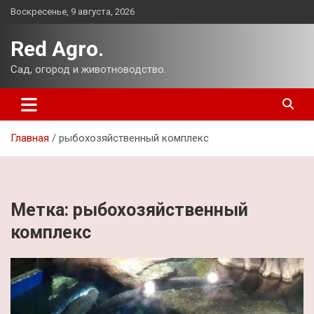
Перейти
Воскресенье, 9 августа, 2026
к
содержимому
Red Agro.
Сад, огород и животноводство.
Главная
рыбохозяйственный комплекс
Метка:
рыбохозяйственный
комплекс