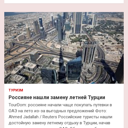
и
с
к
ТУРИЗМ
Россияне нашли замену летней Турции
TourDom: россияне начали чаще покупать путевки в
ОАЭ на лето из-за выгодных предложений Фото:
Ahmed Jadallah / Reuters Российские туристы нашли
достойную замену летнему отдыху в Турции, начав