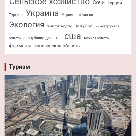
Сельское хозяйство
Сочи
Турции
Украина
Турцию
Украине
Франция
Экология
закуска
животноводство
нижегородская
сша
республика дагестан
область
томская область
фермеры
ярославская область
Туризм