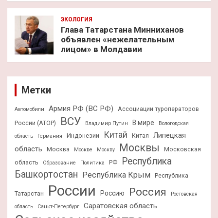
ЭКОЛОГИЯ
Глава Татарстана Минниханов
объявлен «нежелательным
лицом» в Молдавии
Метки
Армия РФ (ВС РФ)
Ассоциации туроператоров
Автомобили
ВСУ
В мире
России (АТОР)
Владимир Путин
Вологодская
Китай
Липецкая
Индонезии
Китая
область
Германия
Москвы
область
Москва
Московская
Москве
Москву
Республика
область
РФ
Образование
Политика
Башкортостан
Республика Крым
Республика
России
Россия
Россию
Татарстан
Ростовская
Саратовская область
область
Санкт-Петербург