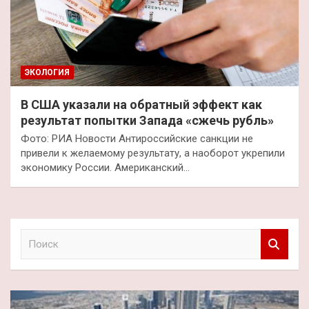
ЭКОЛОГИЯ
В США указали на обратный эффект как
результат попытки Запада «сжечь рубль»
Фото: РИА Новости Антироссийские санкции не
привели к желаемому результату, а наоборот укрепили
экономику России. Американский…
П
о
и
с
к