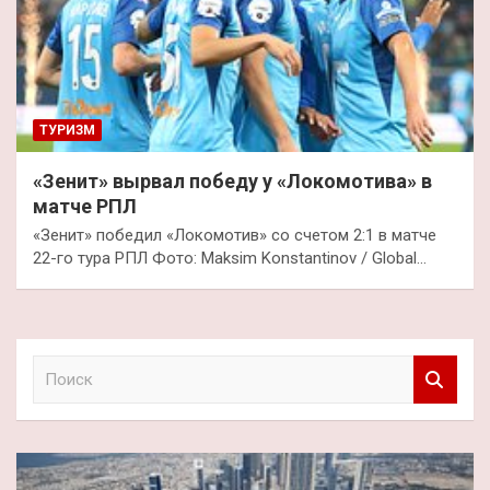
ТУРИЗМ
«Зенит» вырвал победу у «Локомотива» в
матче РПЛ
«Зенит» победил «Локомотив» со счетом 2:1 в матче
22-го тура РПЛ Фото: Maksim Konstantinov / Global…
П
о
и
с
к