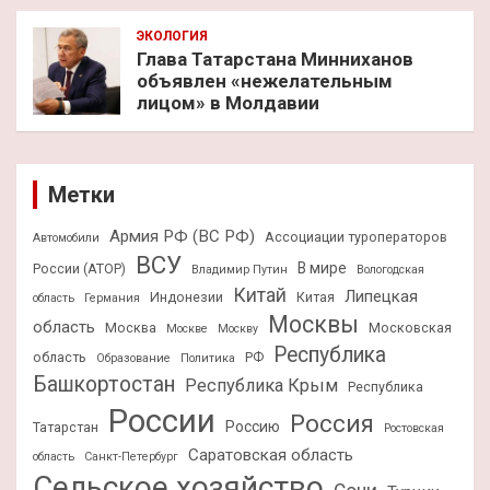
ЭКОЛОГИЯ
Глава Татарстана Минниханов
объявлен «нежелательным
лицом» в Молдавии
Метки
Армия РФ (ВС РФ)
Ассоциации туроператоров
Автомобили
ВСУ
В мире
России (АТОР)
Владимир Путин
Вологодская
Китай
Липецкая
Индонезии
Китая
область
Германия
Москвы
область
Москва
Московская
Москве
Москву
Республика
область
РФ
Образование
Политика
Башкортостан
Республика Крым
Республика
России
Россия
Россию
Татарстан
Ростовская
Саратовская область
область
Санкт-Петербург
Сельское хозяйство