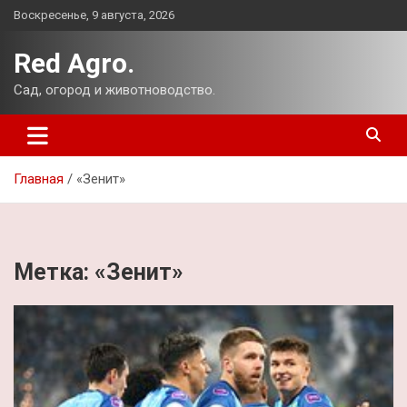
Перейти
Воскресенье, 9 августа, 2026
к
содержимому
Red Agro.
Сад, огород и животноводство.
Главная
«Зенит»
Метка:
«Зенит»