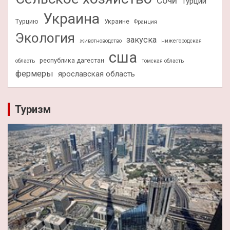
Сочи
Турции
Украина
Турцию
Украине
Франция
Экология
закуска
животноводство
нижегородская
сша
республика дагестан
область
томская область
фермеры
ярославская область
Туризм