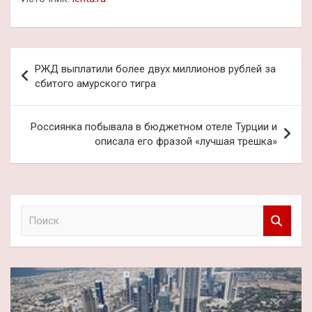
Навигация
РЖД выплатили более двух миллионов рублей за
по
сбитого амурского тигра
записям
Россиянка побывала в бюджетном отеле Турции и
описала его фразой «лучшая трешка»
П
о
и
с
к