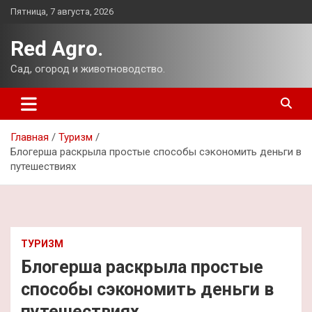
Перейти
Пятница, 7 августа, 2026
к
содержимому
Red Agro.
Сад, огород и животноводство.
Главная
Туризм
Блогерша раскрыла простые способы сэкономить деньги в
путешествиях
ТУРИЗМ
Блогерша раскрыла простые
способы сэкономить деньги в
путешествиях