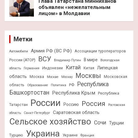
Глава Татарстана Минниханов
объявлен «нежелательным
лицом» в Молдавии
Метки
Армия РФ (ВС РФ)
Ассоциации туроператоров
Автомобили
ВСУ
В мире
России (АТОР)
Владимир Путин
Вологодская
Китай
Липецкая
Индонезии
Китая
область
Германия
Москвы
область
Москва
Московская
Москве
Москву
Республика
область
РФ
Образование
Политика
Башкортостан
Республика Крым
Республика
России
Россия
Россию
Татарстан
Ростовская
Саратовская область
область
Санкт-Петербург
Сельское хозяйство
Сочи
Турции
Украина
Турцию
Украине
Франция