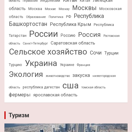
Липецкая
Индонезии
Китая
область
Германия
Москвы
область
Москва
Московская
Москве
Москву
Республика
область
РФ
Образование
Политика
Башкортостан
Республика Крым
Республика
России
Россия
Россию
Татарстан
Ростовская
Саратовская область
область
Санкт-Петербург
Сельское хозяйство
Сочи
Турции
Украина
Турцию
Украине
Франция
Экология
закуска
животноводство
нижегородская
сша
республика дагестан
область
томская область
фермеры
ярославская область
Туризм