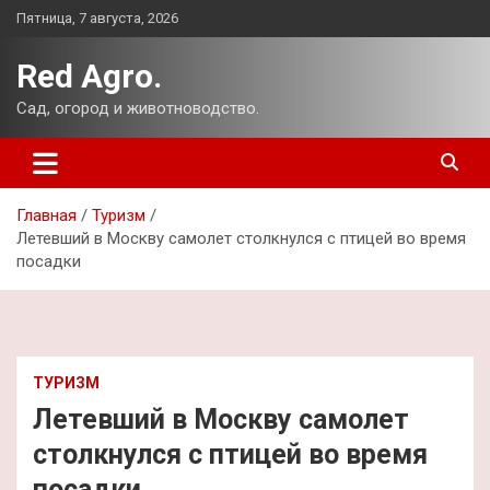
Перейти
Пятница, 7 августа, 2026
к
содержимому
Red Agro.
Сад, огород и животноводство.
Главная
Туризм
Летевший в Москву самолет столкнулся с птицей во время
посадки
ТУРИЗМ
Летевший в Москву самолет
столкнулся с птицей во время
посадки