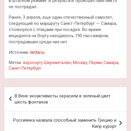
в штатном режиме. В результате происшествия никто
не пострадал.
Ранее, 3 апреля, еще один отечественный самолет,
следующий по маршруту Санкт-Петербург — Самара,
столкнулся с птицами при посадке. Во время
инцидента на борту находилось 190 пассажиров,
пострадавших среди них нет.
Источник:
lenta.ru
Метки:
аэропорту Шереметьево
,
Москву
,
Перми
,
Самара
,
Санкт-Петербург
Навигация
В Вене экоактивисты окрасили в зеленый цвет
по
шесть фонтанов
записям
Россиянка назвала способный заменить Грецию и
Кипр курорт