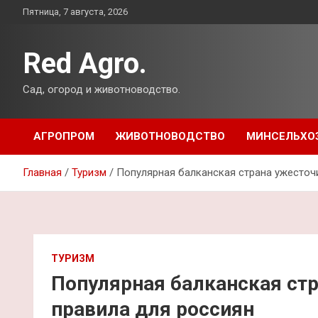
Перейти
Пятница, 7 августа, 2026
к
содержимому
Red Agro.
Сад, огород и животноводство.
АГРОПРОМ
ЖИВОТНОВОДСТВО
МИНСЕЛЬХО
Главная
Туризм
Популярная балканская страна ужесточ
ТУРИЗМ
Популярная балканская ст
правила для россиян