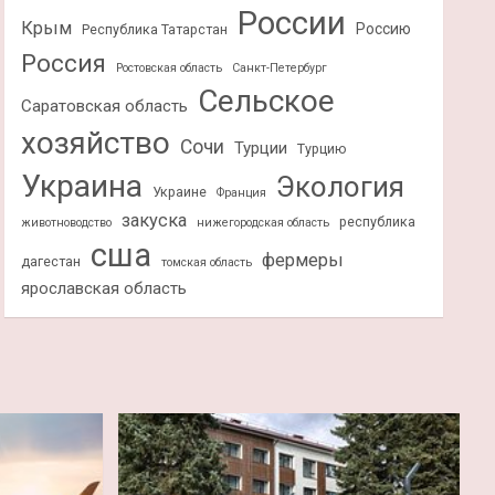
России
Крым
Россию
Республика Татарстан
Россия
Ростовская область
Санкт-Петербург
Сельское
Саратовская область
хозяйство
Сочи
Турции
Турцию
Украина
Экология
Украине
Франция
закуска
республика
животноводство
нижегородская область
сша
фермеры
дагестан
томская область
ярославская область