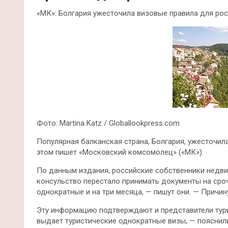
«МК»: Болгария ужесточила визовые правила для рос
Фото: Martina Katz / Globallookpress.com
Популярная балканская страна, Болгария, ужесточила
этом пишет «Московский комсомолец» («МК»).
По данным издания, российские собственники недвиж
консульство перестало принимать документы на сро
однократные и на три месяца, — пишут они. — Причин
Эту информацию подтверждают и представители тури
выдает туристические однократные визы, — пояснили