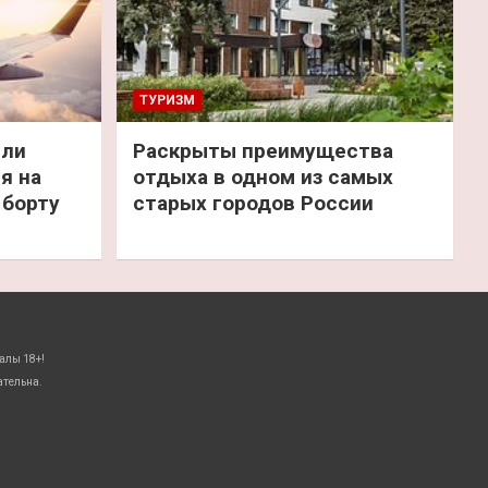
ТУРИЗМ
или
Раскрыты преимущества
я на
отдыха в одном из самых
 борту
старых городов России
алы 18+!
ательна.