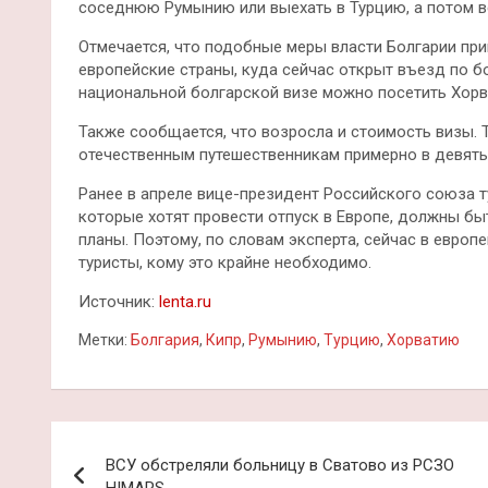
соседнюю Румынию или выехать в Турцию, а потом ве
Отмечается, что подобные меры власти Болгарии при
европейские страны, куда сейчас открыт въезд по б
национальной болгарской визе можно посетить Хорва
Также сообщается, что возросла и стоимость визы. 
отечественным путешественникам примерно в девять
Ранее в апреле вице-президент Российского союза т
которые хотят провести отпуск в Европе, должны бы
планы. Поэтому, по словам эксперта, сейчас в евро
туристы, кому это крайне необходимо.
Источник:
lenta.ru
Метки:
Болгария
,
Кипр
,
Румынию
,
Турцию
,
Хорватию
Навигация
ВСУ обстреляли больницу в Сватово из РСЗО
по