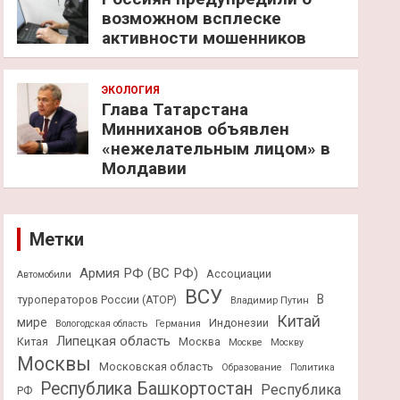
возможном всплеске
активности мошенников
ЭКОЛОГИЯ
Глава Татарстана
Минниханов объявлен
«нежелательным лицом» в
Молдавии
Метки
Армия РФ (ВС РФ)
Ассоциации
Автомобили
ВСУ
В
туроператоров России (АТОР)
Владимир Путин
Китай
мире
Индонезии
Вологодская область
Германия
Липецкая область
Китая
Москва
Москве
Москву
Москвы
Московская область
Образование
Политика
Республика Башкортостан
Республика
РФ