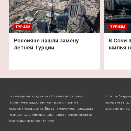
ТУРИЗМ
ТУРИЗМ
Россияне нашли замену
В Сочи 
летней Турции
жилья н
Все материалы на данном сайте взяты из открытых
Если Вы обнаружи
источников и предоставляются исключительно в
нарушают авторс
ознакомительных целях. Права на материалы принадлежат
компании или орг
их владельцам. Администрация сайта ответственности за
содержание материала не несет.