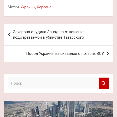
Метки:
Украины
,
Херсоне
Навигация
Захарова осудила Запад за отношение к
по
подозреваемой в убийстве Татарского
записям
Посол Украины высказался о потерях ВСУ
П
о
и
с
к