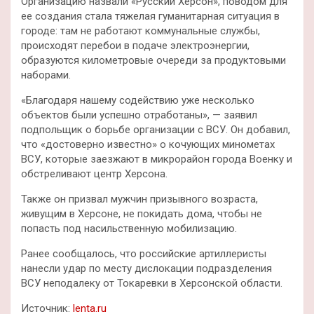
Организацию назвали «Русский Херсон», поводом для
ее создания стала тяжелая гуманитарная ситуация в
городе: там не работают коммунальные службы,
происходят перебои в подаче электроэнергии,
образуются километровые очереди за продуктовыми
наборами.
«Благодаря нашему содействию уже несколько
объектов были успешно отработаны», — заявил
подпольщик о борьбе организации с ВСУ. Он добавил,
что «достоверно известно» о кочующих минометах
ВСУ, которые заезжают в микрорайон города Военку и
обстреливают центр Херсона.
Также он призвал мужчин призывного возраста,
живущим в Херсоне, не покидать дома, чтобы не
попасть под насильственную мобилизацию.
Ранее сообщалось, что российские артиллеристы
нанесли удар по месту дислокации подразделения
ВСУ неподалеку от Токаревки в Херсонской области.
Источник:
lenta.ru