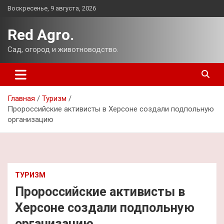
Перейти
Воскресенье, 9 августа, 2026
к
содержимому
Red Agro.
Сад, огород и животноводство.
Главная
Туризм
Пророссийские активисты в Херсоне создали подпольную
организацию
ТУРИЗМ
Пророссийские активисты в
Херсоне создали подпольную
организацию