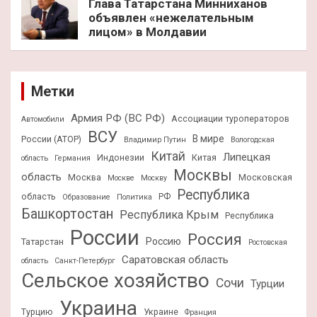
Глава Татарстана Минниханов
объявлен «нежелательным
лицом» в Молдавии
Метки
Армия РФ (ВС РФ)
Ассоциации туроператоров
Автомобили
ВСУ
В мире
России (АТОР)
Владимир Путин
Вологодская
Китай
Липецкая
Индонезии
Китая
область
Германия
Москвы
область
Москва
Московская
Москве
Москву
Республика
область
РФ
Образование
Политика
Башкортостан
Республика Крым
Республика
России
Россия
Россию
Татарстан
Ростовская
Саратовская область
область
Санкт-Петербург
Сельское хозяйство
Сочи
Турции
Украина
Турцию
Украине
Франция