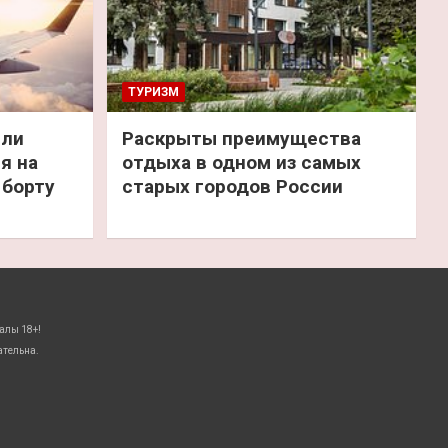
ТУРИЗМ
или
Раскрыты преимущества
я на
отдыха в одном из самых
 борту
старых городов России
алы 18+!
ательна.