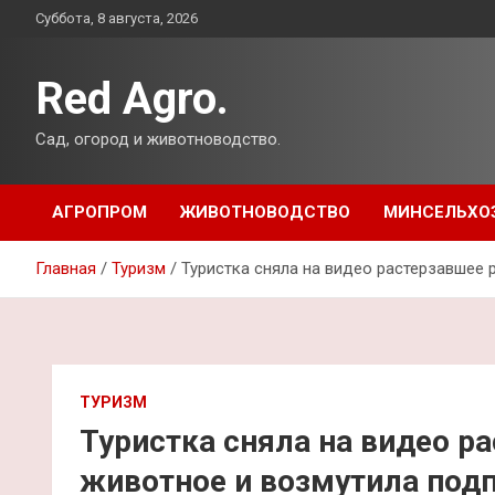
Перейти
Суббота, 8 августа, 2026
к
содержимому
Red Agro.
Сад, огород и животноводство.
АГРОПРОМ
ЖИВОТНОВОДСТВО
МИНСЕЛЬХО
Главная
Туризм
Туристка сняла на видео растерзавшее 
ТУРИЗМ
Туристка сняла на видео р
животное и возмутила под