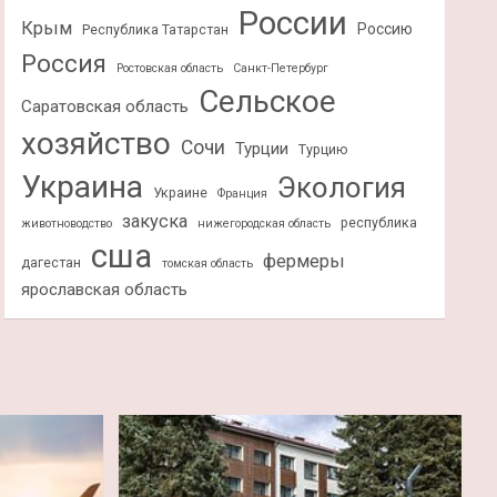
России
Крым
Россию
Республика Татарстан
Россия
Ростовская область
Санкт-Петербург
Сельское
Саратовская область
хозяйство
Сочи
Турции
Турцию
Украина
Экология
Украине
Франция
закуска
республика
животноводство
нижегородская область
сша
фермеры
дагестан
томская область
ярославская область