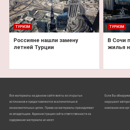
ТУРИЗМ
ТУРИЗМ
Россияне нашли замену
В Сочи 
летней Турции
жилья н
Все материалы на данном сайте взяты из открытых
Если Вы обнаружи
источников и предоставляются исключительно в
нарушают авторс
ознакомительных целях. Права на материалы принадлежат
компании или орг
их владельцам. Администрация сайта ответственности за
содержание материала не несет.