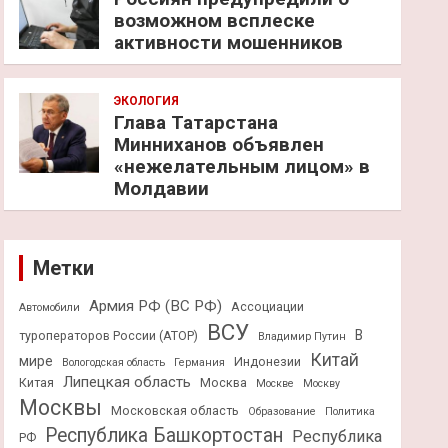
возможном всплеске
активности мошенников
ЭКОЛОГИЯ
Глава Татарстана
Минниханов объявлен
«нежелательным лицом» в
Молдавии
Метки
Армия РФ (ВС РФ)
Ассоциации
Автомобили
ВСУ
В
туроператоров России (АТОР)
Владимир Путин
Китай
мире
Индонезии
Вологодская область
Германия
Липецкая область
Китая
Москва
Москве
Москву
Москвы
Московская область
Образование
Политика
Республика Башкортостан
Республика
РФ