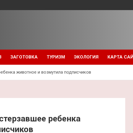
З
ЗАГОТОВКА
ТУРИЗМ
ЭКОЛОГИЯ
КАРТА СА
ребенка животное и возмутила подписчиков
астерзавшее ребенка
писчиков