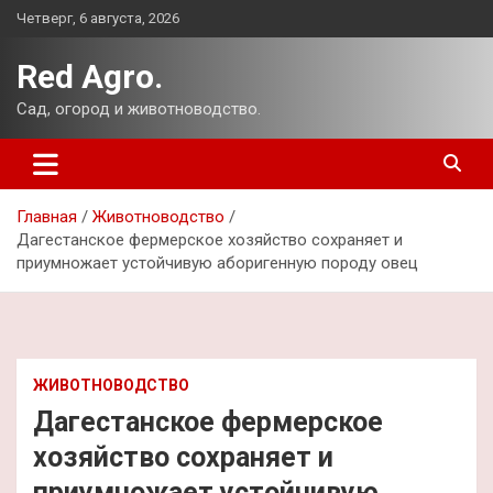
Перейти
Четверг, 6 августа, 2026
к
содержимому
Red Agro.
Сад, огород и животноводство.
Главная
Животноводство
Дагестанское фермерское хозяйство сохраняет и
приумножает устойчивую аборигенную породу овец
ЖИВОТНОВОДСТВО
Дагестанское фермерское
хозяйство сохраняет и
приумножает устойчивую