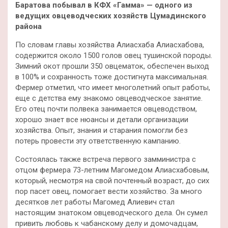
Баратова побывал в КФХ «Гамма» — одного из
ведущих овцеводческих хозяйств Цумадинского
района
По словам главы хозяйства Алиасхаба Алиасхабова,
содержится около 1500 голов овец тушинской породы.
Зимний окот прошли 350 овцематок, обеспечен выход
в 100% и сохранность тоже достигнута максимальная.
Фермер отметил, что имеет многолетний опыт работы,
еще с детства ему знакомо овцеводческое занятие.
Его отец почти полвека занимается овцеводством,
хорошо знает все нюансы и детали организации
хозяйства. Опыт, знания и старания помогли без
потерь провести эту ответственную кампанию.
Состоялась также встреча первого замминистра с
отцом фермера 73-летним Магомедом Алиасхабовым,
который, несмотря на свой почтенный возраст, до сих
пор пасет овец, помогает вести хозяйство. За много
десятков лет работы Магомед Алиевич стал
настоящим знатоком овцеводческого дела. Он сумел
привить любовь к чабанскому делу и домочадцам,