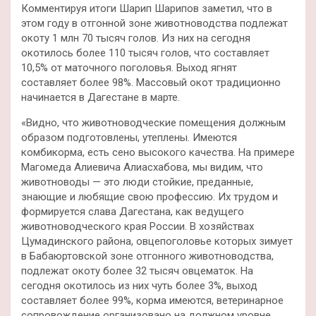
Комментируя итоги Шарип Шарипов заметил, что в
этом году в отгонной зоне животноводства подлежат
окоту 1 млн 70 тысяч голов. Из них на сегодня
окотилось более 110 тысяч голов, что составляет
10,5% от маточного поголовья. Выход ягнят
составляет более 98%. Массовый окот традиционно
начинается в Дагестане в марте.
«Видно, что животноводческие помещения должным
образом подготовлены, утеплены. Имеются
комбикорма, есть сено высокого качества. На примере
Магомеда Алиевича Алиасхабова, мы видим, что
животноводы — это люди стойкие, преданные,
знающие и любящие свою профессию. Их трудом и
формируется слава Дагестана, как ведущего
животноводческого края России. В хозяйствах
Цумадинского района, овцепоголовье которых зимует
в Бабаюртовской зоне отгонного животноводства,
подлежат окоту более 32 тысяч овцематок. На
сегодня окотилось из них чуть более 3%, выход
составляет более 99%, корма имеются, ветеринарное
сопровождение организовано на должном уровне.