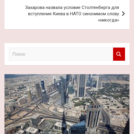
Захарова назвала условие Столтенберга для
вступления Киева в НАТО синонимом слову
«никогда»
П
о
и
с
к