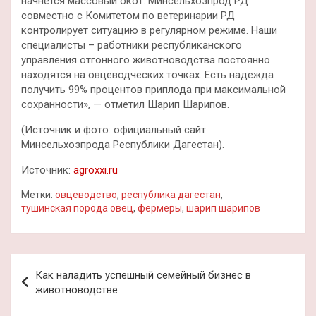
начнется массовый окот. Минсельхозпрод РД
совместно с Комитетом по ветеринарии РД
контролирует ситуацию в регулярном режиме. Наши
специалисты – работники республиканского
управления отгонного животноводства постоянно
находятся на овцеводческих точках. Есть надежда
получить 99% процентов приплода при максимальной
сохранности», — отметил Шарип Шарипов.
(Источник и фото: официальный сайт
Минсельхозпрода Республики Дагестан).
Источник:
agroxxi.ru
Метки:
овцеводство
,
республика дагестан
,
тушинская порода овец
,
фермеры
,
шарип шарипов
Навигация
Как наладить успешный семейный бизнес в
по
животноводстве
записям