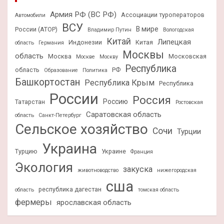
Армия РФ (ВС РФ)
Ассоциации туроператоров
Автомобили
ВСУ
В мире
России (АТОР)
Владимир Путин
Вологодская
Китай
Липецкая
Индонезии
Китая
область
Германия
Москвы
область
Москва
Московская
Москве
Москву
Республика
область
РФ
Образование
Политика
Башкортостан
Республика Крым
Республика
России
Россия
Россию
Татарстан
Ростовская
Саратовская область
область
Санкт-Петербург
Сельское хозяйство
Сочи
Турции
Украина
Турцию
Украине
Франция
Экология
закуска
животноводство
нижегородская
сша
республика дагестан
область
томская область
фермеры
ярославская область