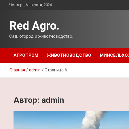
Перейти
Четверг, 6 августа, 2026
к
содержимому
Red Agro.
Сад, огород и животноводство.
АГРОПРОМ
ЖИВОТНОВОДСТВО
МИНСЕЛЬХО
Главная
admin
Страница 6
Автор:
admin