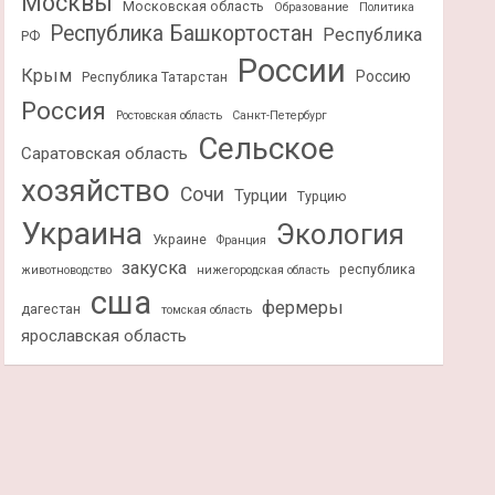
Москвы
Московская область
Образование
Политика
Республика Башкортостан
Республика
РФ
России
Крым
Россию
Республика Татарстан
Россия
Ростовская область
Санкт-Петербург
Сельское
Саратовская область
хозяйство
Сочи
Турции
Турцию
Украина
Экология
Украине
Франция
закуска
республика
животноводство
нижегородская область
сша
фермеры
дагестан
томская область
ярославская область