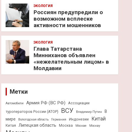
ЭКОЛОГИЯ
Россиян предупредили о
возможном всплеске
активности мошенников
ЭКОЛОГИЯ
Глава Татарстана
Минниханов объявлен
«нежелательным лицом» в
Молдавии
Метки
Армия РФ (ВС РФ)
Ассоциации
Автомобили
ВСУ
В
туроператоров России (АТОР)
Владимир Путин
Китай
мире
Индонезии
Вологодская область
Германия
Липецкая область
Китая
Москва
Москве
Москву