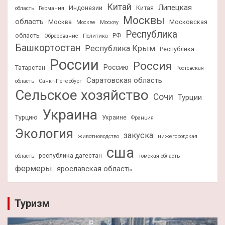
Китай
Липецкая
Индонезии
Китая
область
Германия
Москвы
область
Москва
Московская
Москве
Москву
Республика
область
РФ
Образование
Политика
Башкортостан
Республика Крым
Республика
России
Россия
Россию
Татарстан
Ростовская
Саратовская область
область
Санкт-Петербург
Сельское хозяйство
Сочи
Турции
Украина
Турцию
Украине
Франция
Экология
закуска
животноводство
нижегородская
сша
республика дагестан
область
томская область
фермеры
ярославская область
Туризм