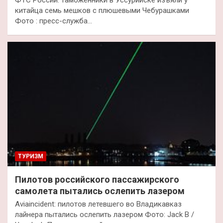
китайца семь мешков с плюшевыми Чебурашками
Фото : пресс-служба…
ТУРИЗМ
Пилотов российского пассажирского
самолета пытались ослепить лазером
Aviaincident: пилотов летевшего во Владикавказ
лайнера пытались ослепить лазером Фото: Jack B /