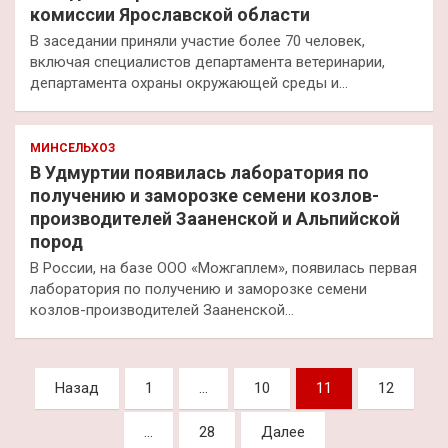
комиссии Ярославской области
​В заседании приняли участие более 70 человек,
включая специалистов департамента ветеринарии,
департамента охраны окружающей среды и…
МИНСЕЛЬХОЗ
В Удмуртии появилась лаборатория по
получению и заморозке семени козлов-
производителей Зааненской и Альпийской
пород
В России, на базе ООО «Можгаплем», появилась первая
лаборатория по получению и заморозке семени
козлов-производителей Зааненской…
Пагинация
Назад
1
…
10
11
12
записей
…
28
Далее