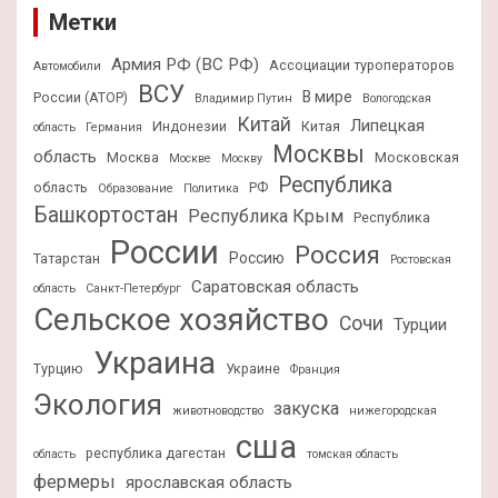
Метки
Армия РФ (ВС РФ)
Ассоциации туроператоров
Автомобили
ВСУ
В мире
России (АТОР)
Владимир Путин
Вологодская
Китай
Липецкая
Индонезии
Китая
область
Германия
Москвы
область
Москва
Московская
Москве
Москву
Республика
область
РФ
Образование
Политика
Башкортостан
Республика Крым
Республика
России
Россия
Россию
Татарстан
Ростовская
Саратовская область
область
Санкт-Петербург
Сельское хозяйство
Сочи
Турции
Украина
Турцию
Украине
Франция
Экология
закуска
животноводство
нижегородская
сша
республика дагестан
область
томская область
фермеры
ярославская область