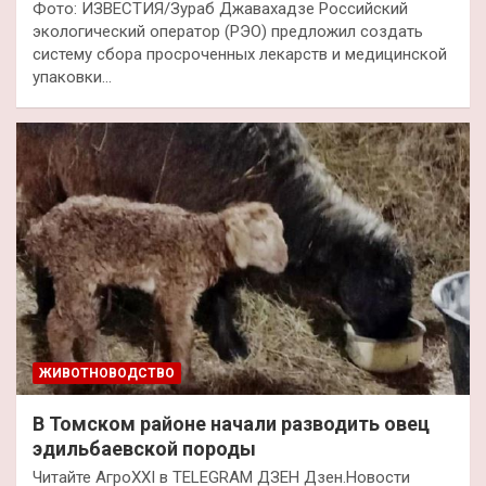
Фото: ИЗВЕСТИЯ/Зураб Джавахадзе Российский
экологический оператор (РЭО) предложил создать
систему сбора просроченных лекарств и медицинской
упаковки…
ЖИВОТНОВОДСТВО
В Томском районе начали разводить овец
эдильбаевской породы
Читайте АгроXXI в TELEGRAM ДЗЕН Дзен.Новости