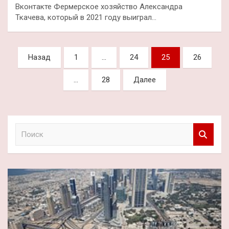
Вконтакте Фермерское хозяйство Александра
Ткачева, который в 2021 году выиграл…
Пагинация
Назад
1
…
24
25
26
записей
…
28
Далее
П
о
и
с
к