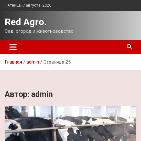
Перейти
Пятница, 7 августа, 2026
к
содержимому
Red Agro.
Сад, огород и животноводство.
Главная
admin
Страница 25
Автор:
admin