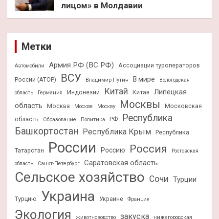
лицом» в Молдавии
Метки
Армия РФ (ВС РФ)
Ассоциации туроператоров
Автомобили
ВСУ
В мире
России (АТОР)
Владимир Путин
Вологодская
Китай
Липецкая
Индонезии
Китая
область
Германия
Москвы
область
Москва
Московская
Москве
Москву
Республика
область
РФ
Образование
Политика
Башкортостан
Республика Крым
Республика
России
Россия
Россию
Татарстан
Ростовская
Саратовская область
область
Санкт-Петербург
Сельское хозяйство
Сочи
Турции
Украина
Турцию
Украине
Франция
Экология
закуска
животноводство
нижегородская