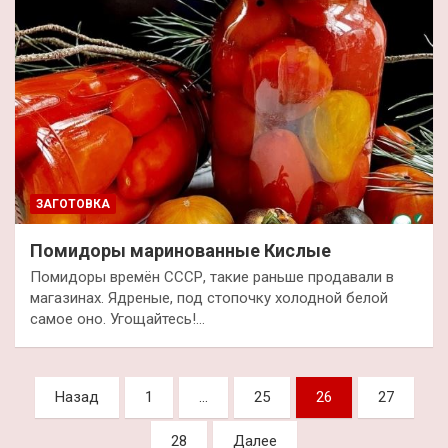
ЗАГОТОВКА
Помидоры маринованные Кислые
Помидоры времён СССР, такие раньше продавали в
магазинах. Ядреные, под стопочку холодной белой
самое оно. Угощайтесь!…
Пагинация
Назад
1
…
25
26
27
записей
28
Далее