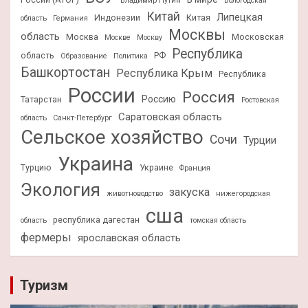
Владимир Путин
Вологодская
Китай
Липецкая
Индонезии
Китая
область
Германия
Москвы
область
Москва
Московская
Москве
Москву
Республика
область
РФ
Образование
Политика
Башкортостан
Республика Крым
Республика
России
Россия
Россию
Татарстан
Ростовская
Саратовская область
область
Санкт-Петербург
Сельское хозяйство
Сочи
Турции
Украина
Турцию
Украине
Франция
Экология
закуска
животноводство
нижегородская
сша
республика дагестан
область
томская область
фермеры
ярославская область
Туризм