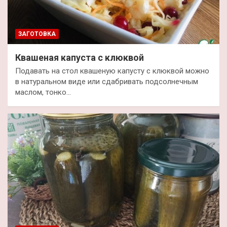
ЗАГОТОВКА
Квашеная капуста с клюквой
Подавать на стол квашеную капусту с клюквой можно
в натуральном виде или сдабривать подсолнечным
маслом, тонко…