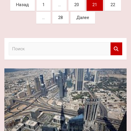
Пагинация
Назад
1
…
20
21
22
записей
…
28
Далее
П
о
и
с
к