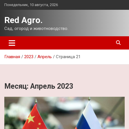
Перейти
Понедельник, 10 августа, 2026
к
содержимому
Red Agro.
Сад, огород и животноводство.
Главная
2023
Апрель
Страница 21
Месяц:
Апрель 2023