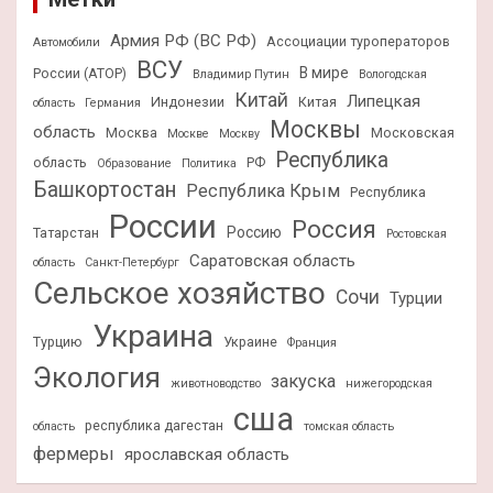
Армия РФ (ВС РФ)
Ассоциации туроператоров
Автомобили
ВСУ
В мире
России (АТОР)
Владимир Путин
Вологодская
Китай
Липецкая
Индонезии
Китая
область
Германия
Москвы
область
Москва
Московская
Москве
Москву
Республика
область
РФ
Образование
Политика
Башкортостан
Республика Крым
Республика
России
Россия
Россию
Татарстан
Ростовская
Саратовская область
область
Санкт-Петербург
Сельское хозяйство
Сочи
Турции
Украина
Турцию
Украине
Франция
Экология
закуска
животноводство
нижегородская
сша
республика дагестан
область
томская область
фермеры
ярославская область